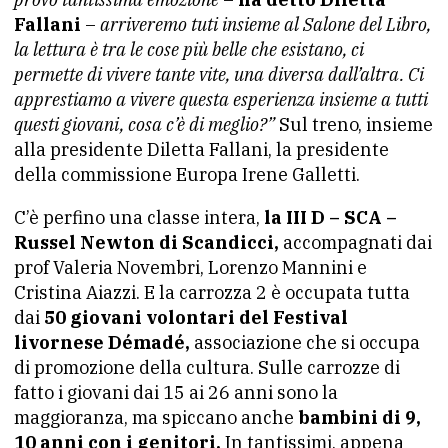
Fallani
–
arriveremo tuti insieme al Salone del Libro,
la lettura è tra le cose più belle che esistano, ci
permette di vivere tante vite, una diversa dall’altra. Ci
apprestiamo a vivere questa esperienza insieme a tutti
questi giovani, cosa c’è di meglio?”
Sul treno, insieme
alla presidente Diletta Fallani, la presidente
della commissione Europa Irene Galletti.
C’è perfino una classe intera,
la III D – SCA –
Russel Newton di Scandicci,
accompagnati dai
prof Valeria Novembri, Lorenzo Mannini e
Cristina Aiazzi. E la carrozza 2 è occupata tutta
dai
50 giovani volontari del Festival
livornese Démadé,
associazione che si occupa
di promozione della cultura. Sulle carrozze di
fatto i giovani dai 15 ai 26 anni sono la
maggioranza, ma spiccano anche
bambini di 9,
10 anni con i genitori.
In tantissimi, appena