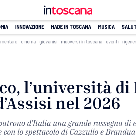
MIA
INNOVAZIONE
MADE IN TOSCANA
MUSICA
SALU
imentare
cinema
giovanisì
muoversi in toscana
eventi
rigene
o, l’università di
d’Assisi nel 2026
patrono d’Italia una grande rassegna di 
te con lo spettacolo di Cazzullo e Brandua