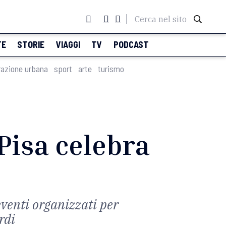
Cerca nel sito
TE
STORIE
VIAGGI
TV
PODCAST
razione urbana
sport
arte
turismo
 Pisa celebra
eventi organizzati per
rdi