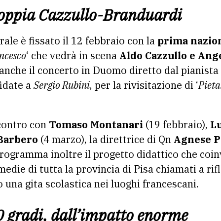
 coppia Cazzullo-Branduardi
le è fissato il 12 febbraio con la
prima nazio
ncesco
‘ che vedrà in scena
Aldo Cazzullo e Ang
, anche il concerto in Duomo diretto dal pianist
fidate a
Sergio Rubini
, per la rivisitazione di ‘
Pieta
ncontro con
Tomaso Montanari
(19 febbraio),
L
Barbero
(4 marzo), la direttrice di Qn
Agnese Pi
 programma inoltre il progetto didattico che coi
medie di tutta la provincia di Pisa chiamati a rifl
io una gita scolastica nei luoghi francescani.
0 gradi, dall’impatto enorme