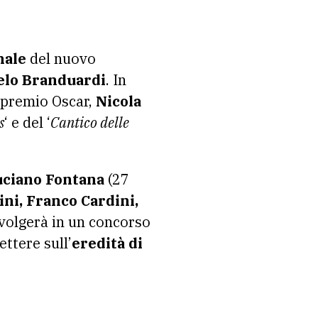
nale
del nuovo
elo Branduardi
. In
a premio Oscar,
Nicola
s
‘ e del ‘
Cantico delle
uciano Fontana
(27
ni, Franco Cardini,
nvolgerà in un concorso
ettere sull’
eredità di