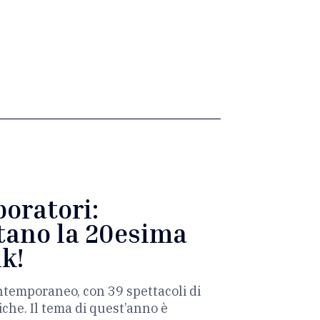
boratori:
itano la 20esima
ik!
contemporaneo, con 39 spettacoli di
che. Il tema di quest’anno è