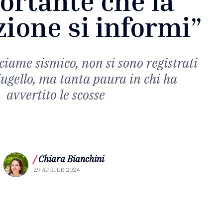
ortante che la
ione si informi”
sciame sismico, non si sono registrati
ugello, ma tanta paura in chi ha
avvertito le scosse
/
Chiara Bianchini
29 APRILE 2024