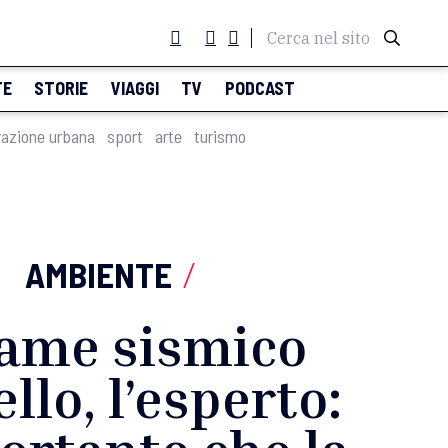
Cerca nel sito
TE
STORIE
VIAGGI
TV
PODCAST
razione urbana
sport
arte
turismo
AMBIENTE
/
iame sismico
llo, l’esperto: