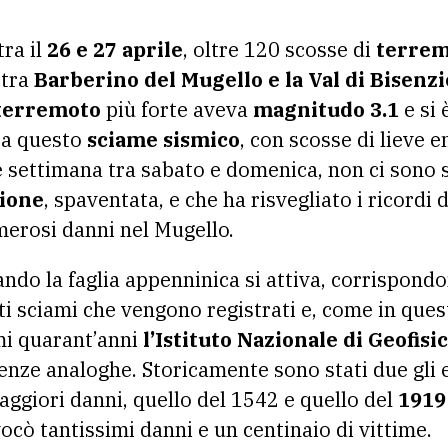
tra il
26 e 27 aprile
, oltre 120 scosse di
terrem
 tra
Barberino del Mugello e la Val di Bisenzi
terremoto
più forte aveva
magnitudo 3.1
e si 
 a questo
sciame sismico
, con scosse di lieve e
ne settimana tra sabato e domenica, non ci sono s
ione
, spaventata, e che ha risvegliato i ricordi 
merosi danni nel Mugello.
ando la faglia appenninica si attiva, corrispond
 sciami che vengono registrati e, come in questo
mi quarant’anni
l’Istituto Nazionale di Geofisi
enze analoghe. Storicamente sono stati due gli 
ggiori danni, quello del 1542 e quello del
1919
ocò tantissimi danni e un centinaio di vittime.