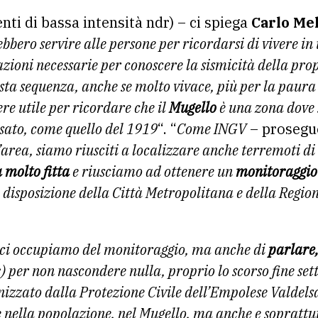
nti di bassa intensità ndr) – ci spiega
Carlo Mel
bbero servire alle persone per ricordarsi di vivere i
zioni necessarie per conoscere la sismicità della prop
sta sequenza, anche se molto vivace, più per la paura
ere utile per ricordare che il
Mugello
è una zona dove
ssato, come quello del 1919
“. “
Come INGV
– prosegue
rea, siamo riusciti a localizzare anche terremoti di
 molto fitta
e riusciamo ad ottenere un
monitoraggio
a disposizione della Città Metropolitana e della Regio
i ci occupiamo del monitoraggio, ma anche di
parlare,
r
) per non nascondere nulla, proprio lo scorso fine s
nizzato dalla Protezione Civile dell’Empolese Valdelsa
nella popolazione, nel Mugello, ma anche e soprattut