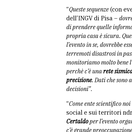
“
Queste sequenze
(con eve
dell’INGV di Pisa –
dovre
di prendere quelle informa
propria casa è sicura. Que
l’evento in se, dovrebbe ess
terremoti disastrosi in pa
monitoriamo molto bene l’a
perchè c’è una
rete sismica
precisione
. Dati che sono 
decisioni”
.
“
Come ente scientifico no
social e sui territori nd
Certaldo
per l’evento orga
c’è grande preoccupazione 