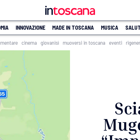
MIA
INNOVAZIONE
MADE IN TOSCANA
MUSICA
SALU
imentare
cinema
giovanisì
muoversi in toscana
eventi
rigene
Sc
Muge