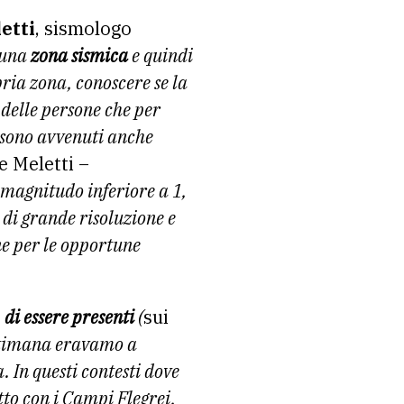
etti
, sismologo
n una
zona sismica
e quindi
ria zona, conoscere se la
 delle persone che per
 sono avvenuti anche
 Meletti –
 magnitudo inferiore a 1,
di grande risoluzione e
ne per le opportune
 di essere presenti
(
sui
ettimana eravamo a
. In questi contesti dove
to con i Campi Flegrei,