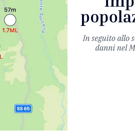
“Imp
popolaz
In seguito allo 
danni nel M