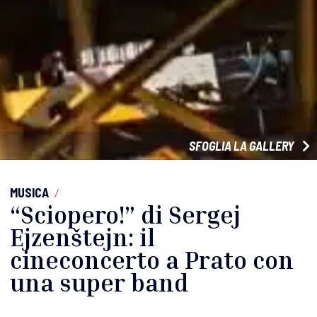
SFOGLIA LA GALLERY
MUSICA
/
“Sciopero!” di Sergej
Ejzenštejn: il
cineconcerto a Prato con
una super band