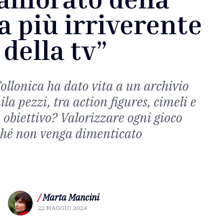
a più irriverente
della tv”
Follonica ha dato vita a un archivio
la pezzi, tra action figures, cimeli e
o obiettivo? Valorizzare ogni gioco
ché non venga dimenticato
/
Marta Mancini
22 MAGGIO 2024