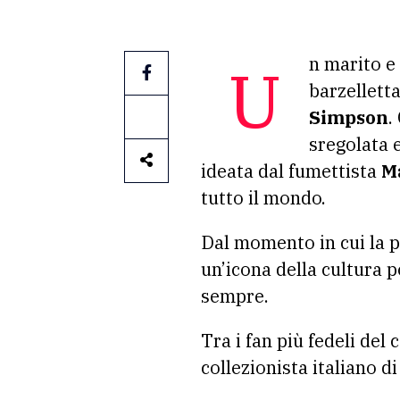
Un marito e una moglie, tre figli, un cane e un gatto. No, non è l’inizio di una
barzelletta
Simpson
.
sregolata e
ideata dal fumettista
M
tutto il mondo.
Dal momento in cui la p
un’icona della cultura 
sempre.
Tra i fan più fedeli del
collezionista italiano d