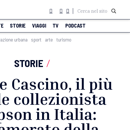
Cerca nel sito
TE
STORIE
VIAGGI
TV
PODCAST
razione urbana
sport
arte
turismo
STORIE
/
 Cascino, il più
e collezionista
son in Italia:
amorato della