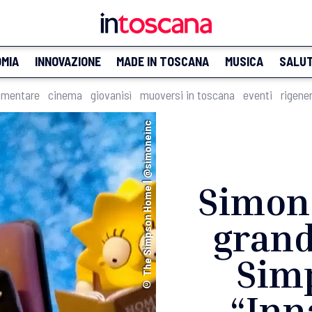
MIA
INNOVAZIONE
MADE IN TOSCANA
MUSICA
SALU
imentare
cinema
giovanisì
muoversi in toscana
eventi
rigene
© The Simpson Home | @simoneinc
Simone
grand
Simp
“Inn