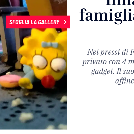
famigli
SFOGLIA LA GALLERY
Nei pressi di 
privato con 4 mi
gadget. Il su
affin