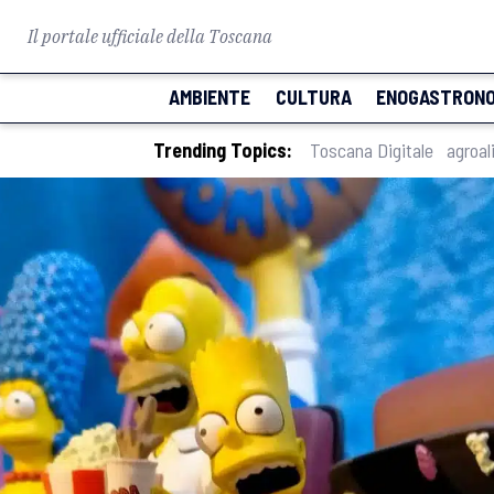
Il portale ufficiale della Toscana
AMBIENTE
CULTURA
ENOGASTRONO
Trending Topics:
Toscana Digitale
agroal