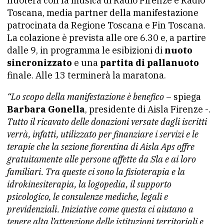
nuoterà con la musica di Radio Firenze e Radio
Toscana, media partner della manifestazione
patrocinata da Regione Toscana e Fin Toscana.
La colazione è prevista alle ore 6.30 e, a partire
dalle 9, in programma le esibizioni di
nuoto
sincronizzato
e una
partita di pallanuoto
finale. Alle 13 terminerà la maratona.
“Lo scopo della manifestazione è benefico
– spiega
Barbara Gonella
, presidente di
Aisla
Firenze -.
Tutto il ricavato delle donazioni versate dagli iscritti
verrà, infatti, utilizzato per finanziare i servizi e le
terapie che la sezione fiorentina di
Aisla
Aps offre
gratuitamente alle persone affette da Sla e ai loro
familiari. Tra queste ci sono la fisioterapia e la
idrokinesiterapia, la logopedia, il supporto
psicologico, le consulenze mediche, legali e
previdenziali. Iniziative come questa ci aiutano a
tenere alta l’attenzione delle istituzioni territoriali e