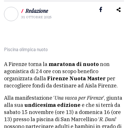
/
Redazione
31 OTTOBRE 2025
Piscina olimpica nuoto
A Firenze torna la
maratona di nuoto
non
agonistica di 24 ore con scopo benefico
organizzata dalla
Firenze Nuota Master
per
raccogliere fondi da destinare ad
Aisla
Firenze.
Alla manifestazione ‘
Una vasca per Firenze
‘, giunta
alla sua
undicesima edizione
e che si terrà da
sabato 15 novembre (ore 13) a domenica 16 (ore
13) presso la piscina di San Marcellino ‘
R. Dani
‘
possono partecipare adulti e bambini in grado di