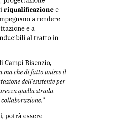
; progettazione
di
riqualificazione
e
si impegnano a rendere
gettazione e a
nducibili al tratto in
di Campi Bisenzio,
 ma che di fatto unisce il
tazione dell’esistente per
curezza quella strada
a collaborazione.
”
ti, potrà essere