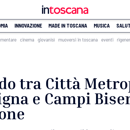
MIA
INNOVAZIONE
MADE IN TOSCANA
MUSICA
SALU
imentare
cinema
giovanisì
muoversi in toscana
eventi
rigene
do tra Città Metro
gna e Campi Bisen
ione