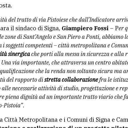
osta.
tà del tratto di via Pistoiese che dall’Indicatore arri
ara il sindaco di Signa,
Giampiero Fossi
– P
er 
elle zone di Sant’Angelo e San Piero a Ponti, abbiamo
n i soggetti competenti – città metropolitana e Comu
vità sinergica
che porti alla messa in sicurezza e alla 
e. Una via importante, che attraversa un centro abitat
iqualificazione che la renda non soltanto sicura ma 
irtù del rapporto di
stretta collaborazione
fra le istitu
 alle necessarie attività di studio, progettazione e re
re piena dignità ad un importante tratto viario che f
o-Pistoia”
.
a Città Metropolitana e i Comuni di Signa e Cam