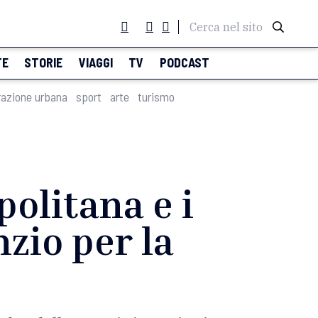
Cerca nel sito
TE
STORIE
VIAGGI
TV
PODCAST
razione urbana
sport
arte
turismo
politana e i
zio per la