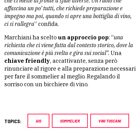
che ci mette di fronte a sfide diverse. Un ruolo che
affascina un po’ tutti, che richiede preparazione e
impegno ma poi, quando si apre una bottiglia di vino,
ci si rallegra
” confida.
Marchiani ha scelto
un approccio pop
: “
una
richiesta che ci viene fatta dal contesto storico, dove la
comunicazione è più svelta e gira sui social”.
Una
chiave friendly
, accattivante, senza però
rinunciare al rigore e alla preparazione necessari
per fare il sommelier al meglio. Regalando il
sorriso con un bicchiere di vino.
TOPICS:
AIS
SOMMELIER
VINI TOSCANI