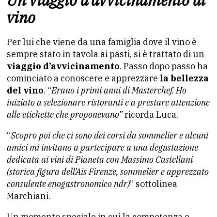
Un viaggio d’avvicinamento al
vino
Per lui che viene da una famiglia dove il vino è
sempre stato in tavola ai pasti, si è trattato di un
viaggio d’avvicinamento
. Passo dopo passo ha
cominciato a conoscere e apprezzare
la bellezza
del vino
. “
Erano i primi anni di Masterchef. Ho
iniziato a selezionare ristoranti e a prestare attenzione
alle etichette che proponevano”
ricorda Luca.
“
Scopro poi che ci sono dei corsi da sommelier e alcuni
amici mi invitano a partecipare a una degustazione
dedicata ai vini di Pianeta con Massimo Castellani
(storica figura dell’Ais Firenze, sommelier e apprezzato
consulente enogastronomico ndr)
” sottolinea
Marchiani.
Un momento speciale in cui la competenza e