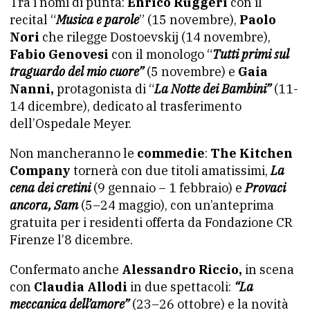
Tra i nomi di punta:
Enrico Ruggeri
con il
recital “
Musica e parole
” (15 novembre),
Paolo
Nori
che rilegge Dostoevskij (14 novembre),
Fabio Genovesi
con il monologo “
Tutti primi sul
traguardo del mio cuore”
(5 novembre) e
Gaia
Nanni,
protagonista di “
La Notte dei Bambini”
(11-
14 dicembre), dedicato al trasferimento
dell’Ospedale Meyer.
Non mancheranno le
commedie
:
The Kitchen
Company
tornerà con due titoli amatissimi,
La
cena dei cretini
(9 gennaio – 1 febbraio) e
Provaci
ancora, Sam
(5–24 maggio), con un’anteprima
gratuita per i residenti offerta da Fondazione CR
Firenze l’8 dicembre.
Confermato anche
Alessandro Riccio,
in scena
con
Claudia Allodi
in due spettacoli:
“La
meccanica dell’amore”
(23–26 ottobre) e la novità