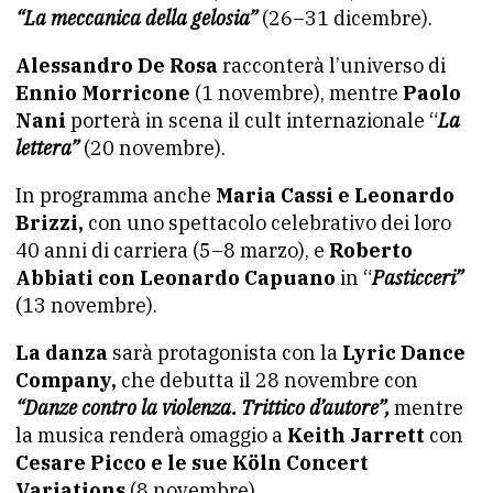
“La meccanica della gelosia”
(26–31 dicembre).
Alessandro De Rosa
racconterà l’universo di
Ennio Morricone
(1 novembre), mentre
Paolo
Nani
porterà in scena il cult internazionale “
La
lettera”
(20 novembre).
In programma anche
Maria Cassi e Leonardo
Brizzi,
con uno spettacolo celebrativo dei loro
40 anni di carriera (5–8 marzo), e
Roberto
Abbiati con Leonardo Capuano
in “
Pasticceri”
(13 novembre).
La danza
sarà protagonista con la
Lyric Dance
Company,
che debutta il 28 novembre con
“Danze contro la violenza. Trittico d’autore”,
mentre
la musica renderà omaggio a
Keith Jarrett
con
Cesare Picco e le sue Köln Concert
Variations
(8 novembre).