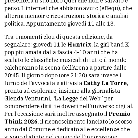
presenterà il suo libro Quel che non è salvato è
perso. L’internet che abbiamo avuto (effequ), che
alterna memoir e ricostruzione storica e analisi
politica. Appuntamento giovedì 11 alle 18.
Tra i momenti clou di questa edizione, da
segnalare: giovedì 11 le
Huntrix
, la girl band K-
pop più amata dalla fascia 4-10 anni che ha
scalato le classifiche musicali di tutto il mondo
calcheranno la scena dell’Arena a partire dalle
20:45. Il giorno dopo (ore 21:30) sarà invece il
turno dell’avvocata e attivista
Cathy La Torre
,
pronta ad esplorare, insieme alla giornalista
Glenda Venturini, “La Legge del Web” per
comprendere diritti e doveri nell’universo digital.
Per l’occasione sarà inoltre assegnato il
Premio
Think 2026
, il riconoscimento lanciato lo scorso
anno dal Comune e dedicato alle eccellenze che
si sono distinte nel campo dell’innovazione.