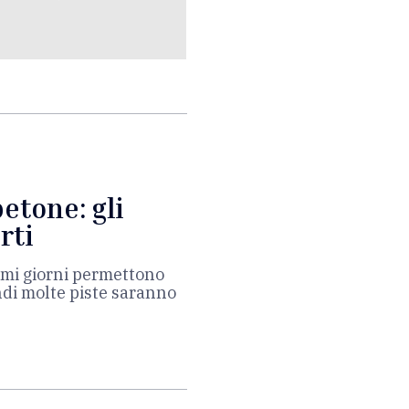
betone: gli
rti
timi giorni permettono
di molte piste saranno