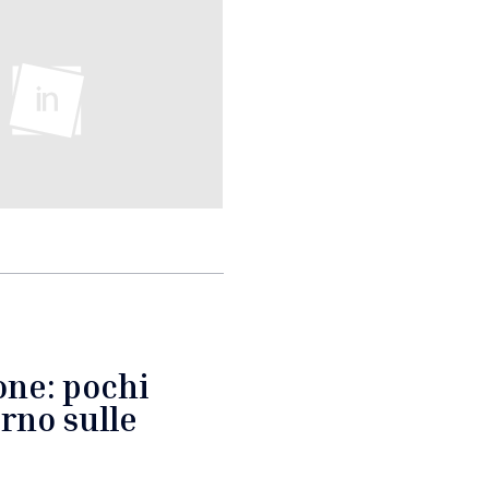
one: pochi
erno sulle