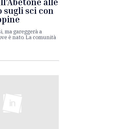
ll’Abetone alle
 sugli sci con
ippine
si, ma gareggerà a
ove è nato. La comunità