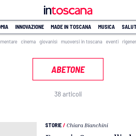
MIA
INNOVAZIONE
MADE IN TOSCANA
MUSICA
SALU
imentare
cinema
giovanisì
muoversi in toscana
eventi
rigene
ABETONE
38 articoli
STORIE
/
Chiara Bianchini