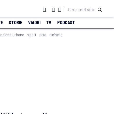
Cerca nel sito
TE
STORIE
VIAGGI
TV
PODCAST
razione urbana
sport
arte
turismo