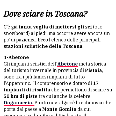
Dove sciare in Toscana?
C’è già
tanta voglia di mettersi gli sci
(o lo
snowboard) ai piedi, ma occorre avere ancora un
po’ di pazienza. Ecco l’elenco delle principali
stazioni sciistiche della Toscana
.
1-Abetone
Gli impianti sciistici dell’
Abetone
meta storica
del turismo invernale in provincia di
Pistoia
,
sono tra i più famosi impianti di tutto
l’Appennino. Il comprensorio è dotato di
17
impianti di risalita
che permettono di sciare su
50 km di piste
tra cui anche la celebre
Doganaccia.
Punto nevralgicoè la cabinovia che
porta dal paese a
Monte Gomito
da cui
scendono tre lunghe e difficili piste. Il