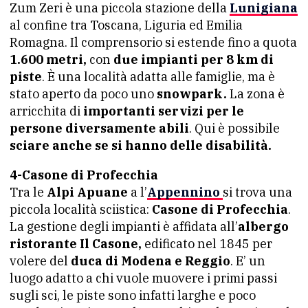
Zum Zeri è una piccola stazione della
Lunigiana
al confine tra Toscana, Liguria ed Emilia
Romagna. Il comprensorio si estende fino a quota
1.600 metri,
con
due impianti per 8 km di
piste
. È una località adatta alle famiglie, ma è
stato aperto da poco uno
snowpark.
La zona è
arricchita di
importanti servizi per le
persone diversamente abili
. Qui è possibile
sciare anche se si hanno delle disabilità.
4-Casone di Profecchia
Tra le
Alpi Apuane
a l’
Appennino
si trova una
piccola località sciistica:
Casone di Profecchia
.
La gestione degli impianti è affidata all’
albergo
ristorante Il Casone,
edificato nel 1845 per
volere del
duca di Modena e Reggio
. E’ un
luogo adatto a chi vuole muovere i primi passi
sugli sci, le piste sono infatti larghe e poco