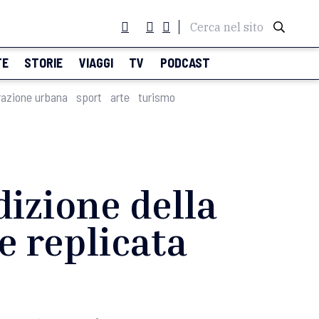
Cerca nel sito
TE
STORIE
VIAGGI
TV
PODCAST
razione urbana
sport
arte
turismo
dizione della
e replicata