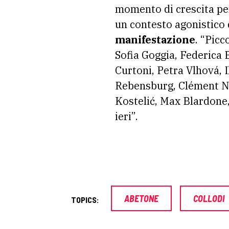
momento di crescita per 
un contesto agonistico d
manifestazione
. “Picc
Sofia Goggia, Federica 
Curtoni, Petra Vlhová, 
Rebensburg, Clément Noë
Kostelić, Max Blardone, 
ieri”.
ABETONE
COLLODI
TOPICS: