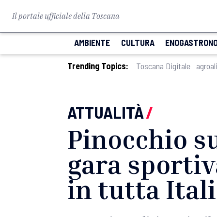
Il portale ufficiale della Toscana
AMBIENTE
CULTURA
ENOGASTRONO
Trending Topics:
Toscana Digitale
agroal
ATTUALITÀ
/
Pinocchio su
gara sportiv
in tutta Ital