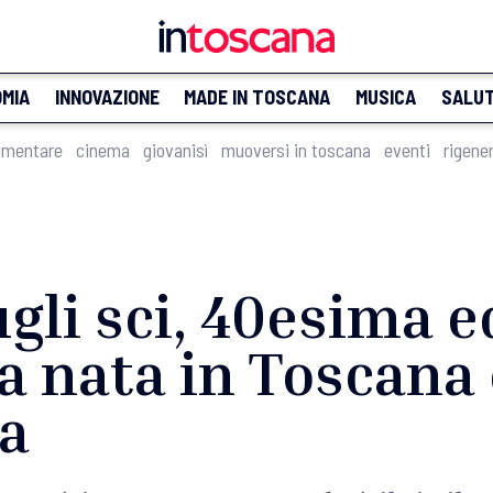
MIA
INNOVAZIONE
MADE IN TOSCANA
MUSICA
SALU
imentare
cinema
giovanisì
muoversi in toscana
eventi
rigene
gli sci, 40esima e
a nata in Toscana 
ia