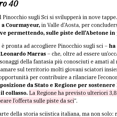
ro 40
 Pinocchio sugli Sci si svilupperà in nove tappe
i a Courmayeur,
in Valle d’Aosta, per concluder
 neve permettendo, sulle piste dell’Abetone in 
è pronta ad accogliere Pinocchio sugli sci –
ha
o Leonardo Marras
– che, oltre ad essere un’oc
sonaggi della fantasia più conosciuti e amati a
amare sul territorio molti giovani sciatori insi
a opportunità per contribuire a rilanciare l’econ
sposizione da Stato e Regione per sostenere
il collasso.
La Regione ha previsto ulteriori 3,8
rare l’offerta sulle piste da sci
“.
arte della storia sciistica italiana, ma non solo