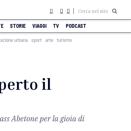
Cerca nel sito
TE
STORIE
VIAGGI
TV
PODCAST
razione urbana
sport
arte
turismo
perto il
pass Abetone per la gioia di