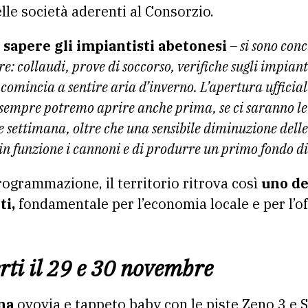
lle società aderenti al Consorzio.
 sapere gli impiantisti abetonesi
– si sono conc
e: collaudi, prove di soccorso, verifiche sugli impian
 comincia a sentire aria d’inverno. L’apertura ufficiale
sempre potremo aprire anche prima, se ci saranno le 
e settimana, oltre che una sensibile diminuzione dell
n funzione i cannoni e di produrre un primo fondo di n
rogrammazione, il territorio ritrova così
uno de
ti,
fondamentale per l’economia locale e per l’of
rti il 29 e 30 novembre
na
ovovia e tappeto baby con le piste Zeno 3 e S