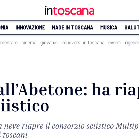
MIA
INNOVAZIONE
MADE IN TOSCANA
MUSICA
SALU
imentare
cinema
giovanisì
muoversi in toscana
eventi
rigene
ll’Abetone: ha ria
iistico
a neve riapre il consorzio sciistico Multi
ci toscani