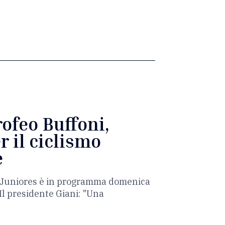
rofeo Buffoni,
r il ciclismo
e
ia Juniores è in programma domenica
Il presidente Giani: "Una