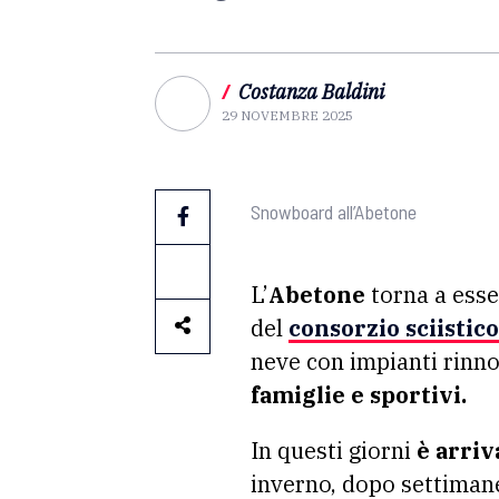
/
Costanza Baldini
29 NOVEMBRE 2025
Snowboard all’Abetone
L’
Abetone
torna a esser
del
consorzio sciistico
neve con impianti rinno
famiglie e sportivi.
In questi giorni
è arriv
inverno, dopo settiman