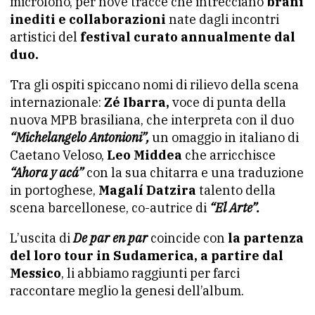
microfono, per nove tracce che intrecciano
brani
inediti e collaborazioni
nate dagli incontri
artistici del
festival curato annualmente dal
duo.
Tra gli ospiti spiccano nomi di rilievo della scena
internazionale:
Zé Ibarra,
voce di punta della
nuova MPB brasiliana, che interpreta con il duo
“Michelangelo Antonioni”,
un omaggio in italiano di
Caetano Veloso,
Leo Middea
che arricchisce
“Ahora y acá”
con la sua chitarra e una traduzione
in portoghese,
Magalí Datzira
talento della
scena barcellonese, co-autrice di
“El Arte”.
L’uscita di
De par en par
coincide con
la partenza
del loro tour in Sudamerica, a partire dal
Messico
, li abbiamo raggiunti per farci
raccontare meglio la genesi dell’album.