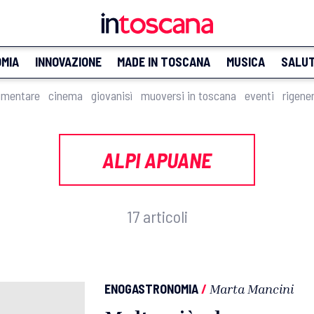
MIA
INNOVAZIONE
MADE IN TOSCANA
MUSICA
SALU
imentare
cinema
giovanisì
muoversi in toscana
eventi
rigene
ALPI APUANE
17 articoli
ENOGASTRONOMIA
/
Marta Mancini