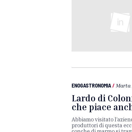
ENOGASTRONOMIA
/
Marta
Lardo di Colon
che piace anc
Abbiamo visitato l’azie
produttori di questa ec
conche di marmo si tram