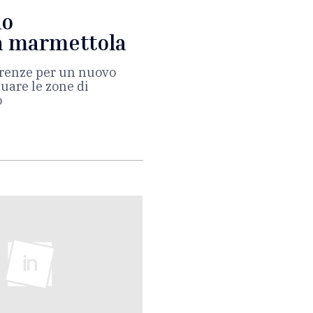
io
a marmettola
Firenze per un nuovo
duare le zone di
o