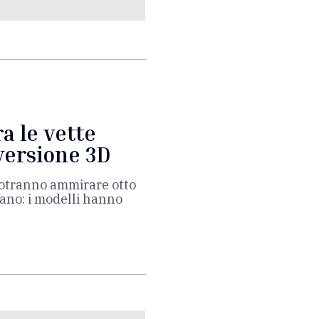
a le vette
versione 3D
 potranno ammirare otto
no: i modelli hanno