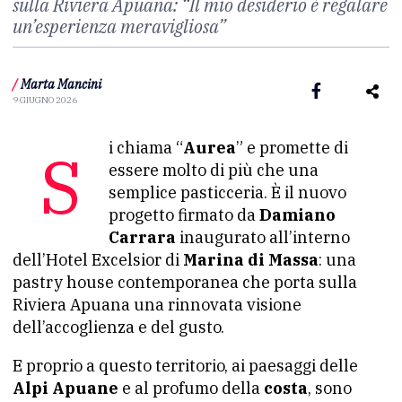
sulla Riviera Apuana: “Il mio desiderio è regalare
un’esperienza meravigliosa”
/
Marta Mancini
9 GIUGNO 2026
Si chiama “
Aurea
” e promette di
essere molto di più che una
semplice pasticceria. È il nuovo
progetto firmato da
Damiano
Carrara
inaugurato all’interno
dell’Hotel Excelsior di
Marina di Massa
: una
pastry house contemporanea che porta sulla
Riviera Apuana una rinnovata visione
dell’accoglienza e del gusto.
E proprio a questo territorio, ai paesaggi delle
Alpi Apuane
e al profumo della
costa
, sono