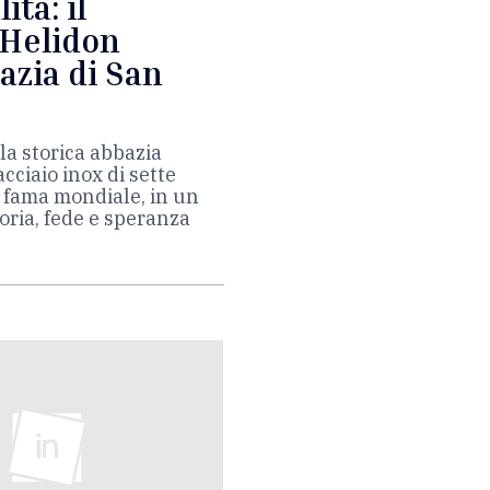
ità: il
 Helidon
azia di San
la storica abbazia
cciaio inox di sette
di fama mondiale, in un
toria, fede e speranza