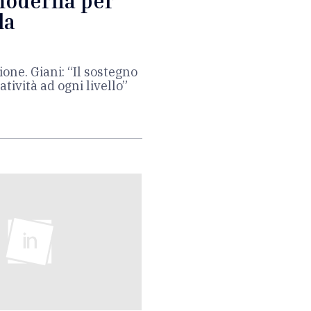
 moderna per
la
one. Giani: “Il sostegno
tività ad ogni livello”