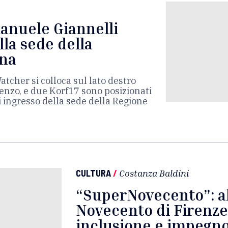
manuele Giannelli
lla sede della
ana
tcher si colloca sul lato destro
renzo, e due Korf17 sono posizionati
di ingresso della sede della Regione
CULTURA
/
Costanza Baldini
“SuperNovecento”: a
Novecento di Firenze, 
inclusione e impegno 