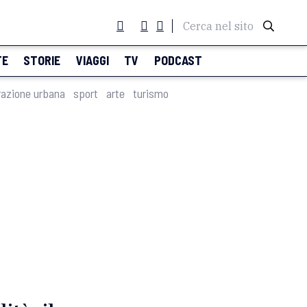
Cerca nel sito
TE
STORIE
VIAGGI
TV
PODCAST
razione urbana
sport
arte
turismo