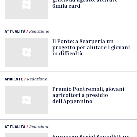
6mila card
ATTUALITÀ
/
Redazione
Il Ponte: a Scarperia un
progetto per aiutare i giovani
in difficoltà
AMBIENTE
/
Redazione
Premio Pontremoli, giovani
agricoltori a presidio
dell’Appennino
ATTUALITÀ
/
Redazione
European Social Sound4U: un