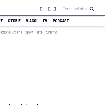
Cerca nel sito
TE
STORIE
VIAGGI
TV
PODCAST
razione urbana
sport
arte
turismo