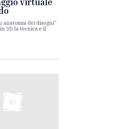
aggio virtuale
rdo
, anatomia dei disegni”
n 3D la tecnica e il