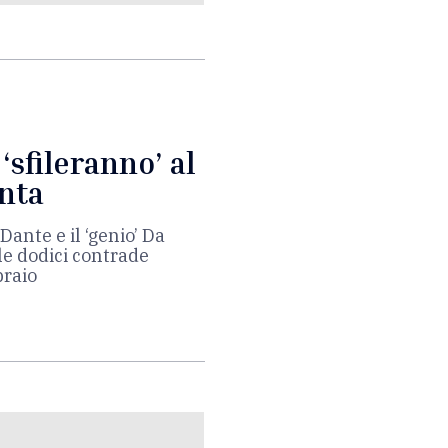
‘sfileranno’ al
anta
ante e il ‘genio’ Da
lle dodici contrade
braio