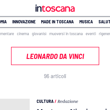
MIA
INNOVAZIONE
MADE IN TOSCANA
MUSICA
SALU
imentare
cinema
giovanisì
muoversi in toscana
eventi
rigene
LEONARDO DA VINCI
96 articoli
CULTURA
/
Redazione