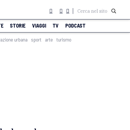
Cerca nel sito
TE
STORIE
VIAGGI
TV
PODCAST
razione urbana
sport
arte
turismo