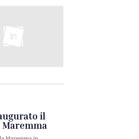
augurato il
lla Maremma
ella Maremma in