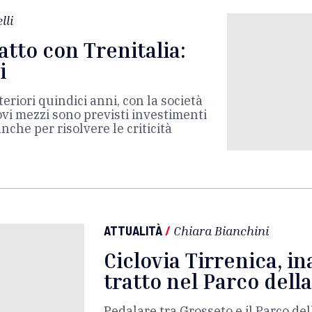
lli
atto con Trenitalia:
i
teriori quindici anni, con la società
uovi mezzi sono previsti investimenti
anche per risolvere le criticità
ATTUALITÀ
/
Chiara Bianchini
Ciclovia Tirrenica, in
tratto nel Parco de
Pedalare tra Grosseto e il Parco d