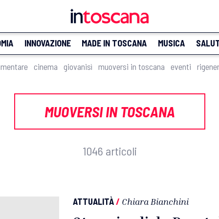
MIA
INNOVAZIONE
MADE IN TOSCANA
MUSICA
SALU
imentare
cinema
giovanisì
muoversi in toscana
eventi
rigene
MUOVERSI IN TOSCANA
1046 articoli
ATTUALITÀ
/
Chiara Bianchini