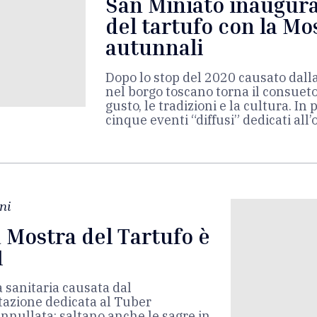
San Miniato inaugura
del tartufo con la Mo
autunnali
Dopo lo stop del 2020 causato dal
nel borgo toscano torna il consuet
gusto, le tradizioni e la cultura. 
cinque eventi “diffusi” dedicati all
ni
a Mostra del Tartufo è
1
 sanitaria causata dal
tazione dedicata al Tuber
nnullata; saltano anche le sagre in