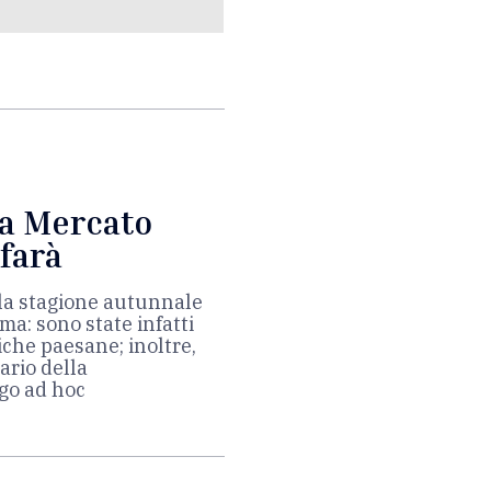
ra Mercato
 farà
 la stagione autunnale
ma: sono state infatti
iche paesane; inoltre,
ario della
ogo ad hoc