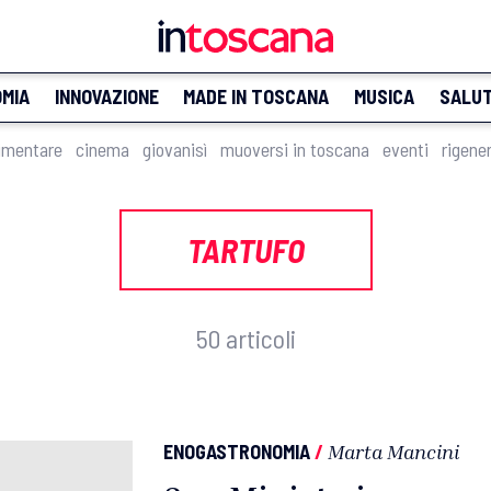
MIA
INNOVAZIONE
MADE IN TOSCANA
MUSICA
SALU
imentare
cinema
giovanisì
muoversi in toscana
eventi
rigene
TARTUFO
50 articoli
ENOGASTRONOMIA
/
Marta Mancini