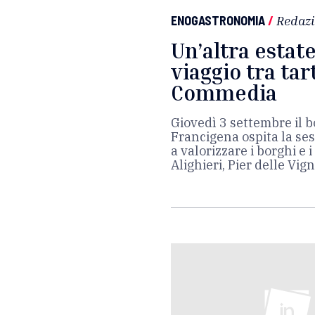
ENOGASTRONOMIA
/
Redaz
Un’altra estat
viaggio tra tar
Commedia
Giovedì 3 settembre il b
Francigena ospita la se
a valorizzare i borghi e 
Alighieri, Pier delle Vign