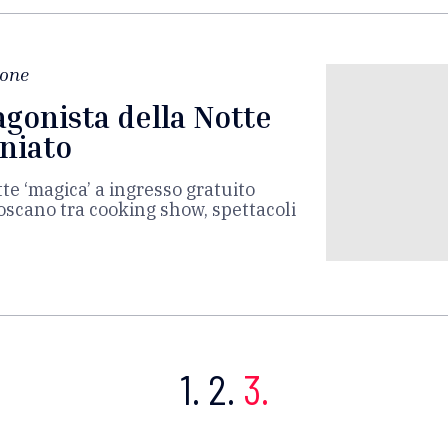
ione
agonista della Notte
niato
e ‘magica’ a ingresso gratuito
oscano tra cooking show, spettacoli
1.
2.
3.