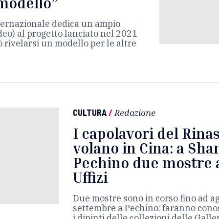
 modello”
nternazionale dedica un ampio
ideo) al progetto lanciato nel 2021
rivelarsi un modello per le altre
CULTURA
/
Redazione
I capolavori del Rin
volano in Cina: a Sha
Pechino due mostre a
Uffizi
Due mostre sono in corso fino ad a
settembre a Pechino: faranno conos
i dipinti delle collezioni delle Galler