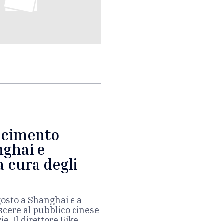
ascimento
nghai e
 cura degli
gosto a Shanghai e a
cere al pubblico cinese
ie. Il direttore Eike