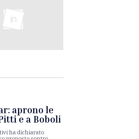
Tar: aprono le
Pitti e a Boboli
ivi ha dichiarato
rso proposto contro