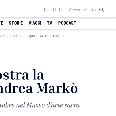
Cerca nel sito
TE
STORIE
VIAGGI
TV
PODCAST
razione urbana
sport
arte
turismo
ostra la
Andrea Markò
ttobre nel Museo d’arte sacra