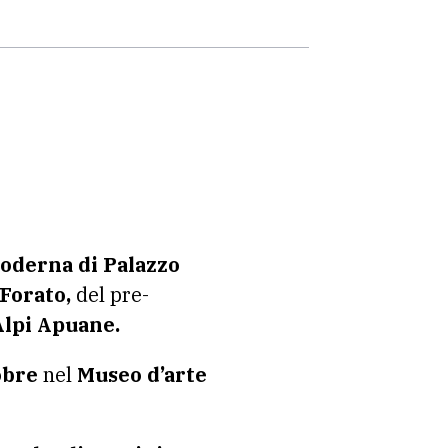
moderna di Palazzo
Forato,
del pre-
lpi Apuane.
obre
nel
Museo d’arte