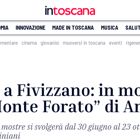
MIA
INNOVAZIONE
MADE IN TOSCANA
MUSICA
SALU
imentare
cinema
giovanisì
muoversi in toscana
eventi
rigene
i a Fivizzano: in m
Monte Forato” di 
i mostre si svolgerà dal 30 giugno al 23 o
iniani