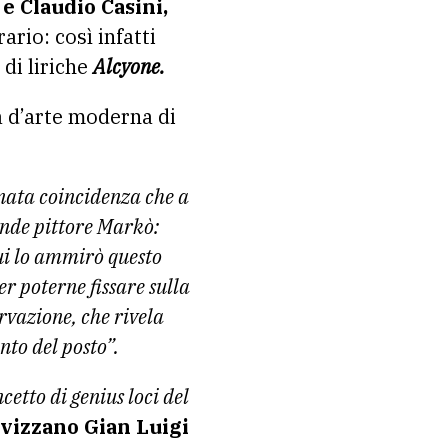
e Claudio Casini,
ario: così infatti
 di liriche
Alcyone.
a d’arte moderna di
nata coincidenza che a
ande pittore Markò:
cui lo ammirò questo
per poterne fissare sulla
ervazione, che rivela
nto del posto”.
tto di genius loci del
Fivizzano Gian Luigi