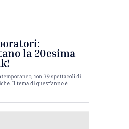
boratori:
itano la 20esima
ik!
contemporaneo, con 39 spettacoli di
che. Il tema di quest’anno è