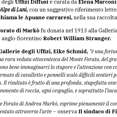
 degli
Uffizi Diffusi
e curata da
Elena Marconi 
Alpe di Luni,
con un suggestivo riferimento letter
chiama le Apuane carraresi,
nella sua raccolta
orato di Markò
fu donata nel 1913 alla Galleri
e anglo-fiorentino
Robert William Stranger.
Gallerie degli Uffizi, Eike Schmid,
“è una fortu
una rara veduta ottocentesca del Monte Forato, del gr
iamo bene immaginarci lo stupore e l’attenzione con 
rmato di cavalletto e pennelli scalò difficili sentieri 
. Il risultato è frutto di una profonda, stupefatta oss
ammento di roccia, ogni cespuglio, e soprattutto l’inca
 Forato di Andrea Markò, esprime pienamente il conce
ntato attraverso l’art
e – osserva
Il sindaco di 