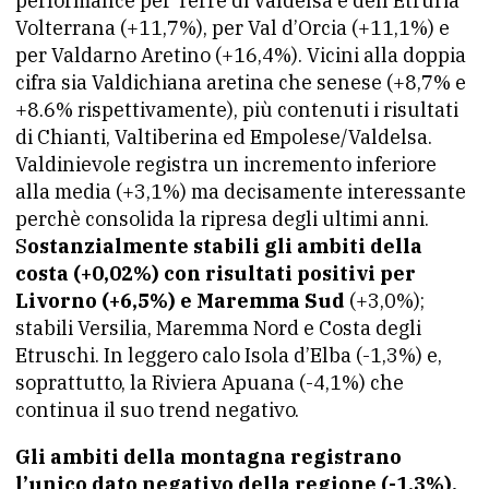
performance per Terre di Valdelsa e dell’Etruria
Volterrana (+11,7%), per Val d’Orcia (+11,1%) e
per Valdarno Aretino (+16,4%). Vicini alla doppia
cifra sia Valdichiana aretina che senese (+8,7% e
+8.6% rispettivamente), più contenuti i risultati
di Chianti, Valtiberina ed Empolese/Valdelsa.
Valdinievole registra un incremento inferiore
alla media (+3,1%) ma decisamente interessante
perchè consolida la ripresa degli ultimi anni.
S
ostanzialmente stabili gli ambiti della
costa (+0,02%) con risultati positivi per
Livorno (+6,5%) e Maremma Sud
(+3,0%);
stabili Versilia, Maremma Nord e Costa degli
Etruschi. In leggero calo Isola d’Elba (-1,3%) e,
soprattutto, la Riviera Apuana (-4,1%) che
continua il suo trend negativo.
Gli ambiti della montagna registrano
l’unico dato negativo della regione (-1,3%).