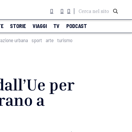
Cerca nel sito
TE
STORIE
VIAGGI
TV
PODCAST
razione urbana
sport
arte
turismo
dall’Ue per
rano a