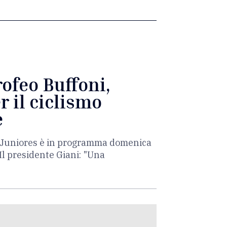
rofeo Buffoni,
r il ciclismo
e
ia Juniores è in programma domenica
Il presidente Giani: "Una