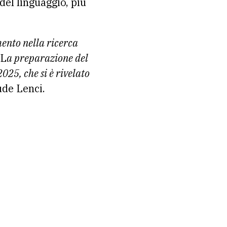
del linguaggio, più
mento nella ricerca
 L
a preparazione del
5, che si è rivelato
de Lenci.