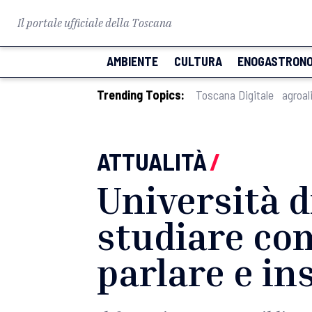
Il portale ufficiale della Toscana
AMBIENTE
CULTURA
ENOGASTRONO
Trending Topics:
Toscana Digitale
agroal
ATTUALITÀ
/
Università di
studiare co
parlare e in