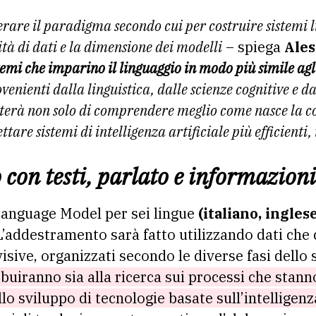
re il paradigma secondo cui per costruire sistemi lin
à di dati e la dimensione dei modelli
– spiega
Ales
temi che imparino il linguaggio in modo più simile agl
nienti dalla linguistica, dalle scienze cognitive e da
tterà non solo di comprendere meglio come nasce la c
re sistemi di intelligenza artificiale più efficienti, t
con testi, parlato e informazioni
Language Model per sei lingue
(italiano, ingles
’addestramento sarà fatto utilizzando dati che
isive, organizzati secondo le diverse fasi dello 
ribuiranno sia alla ricerca sui processi che stann
lo sviluppo di tecnologie basate sull’intelligenza