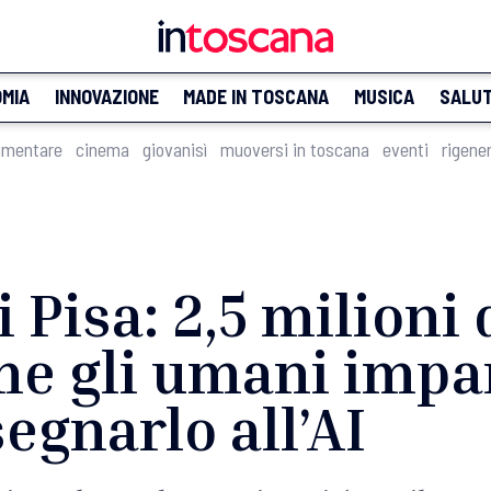
MIA
INNOVAZIONE
MADE IN TOSCANA
MUSICA
SALU
imentare
cinema
giovanisì
muoversi in toscana
eventi
rigene
 Pisa: 2,5 milioni 
me gli umani impa
segnarlo all’AI