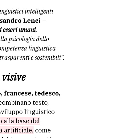
guistici intelligenti
sandro Lenci
–
i esseri umani
,
lla psicologia dello
ompetenza linguistica
rasparenti e sostenibili”.
 visive
e, francese, tedesco,
 combinano testo,
sviluppo linguistico
o alla base del
 artificiale,
come