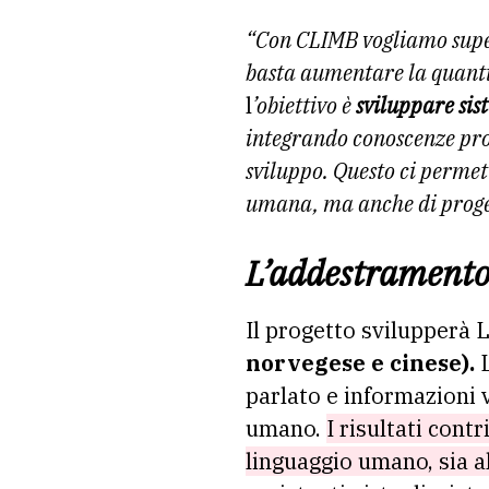
“Con CLIMB vogliamo supera
basta aumentare la quantit
l
’obiettivo è
sviluppare sis
integrando conoscenze prove
sviluppo. Questo ci perme
umana, ma anche di progetta
L’addestramento 
Il progetto svilupperà 
norvegese e cinese).
L
parlato e informazioni v
umano.
I risultati cont
linguaggio umano, sia al