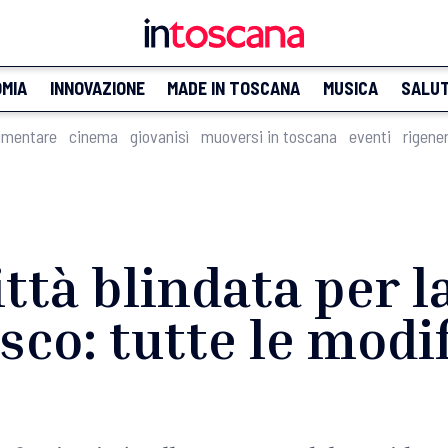
MIA
INNOVAZIONE
MADE IN TOSCANA
MUSICA
SALU
imentare
cinema
giovanisì
muoversi in toscana
eventi
rigene
ittà blindata per la
co: tutte le modif