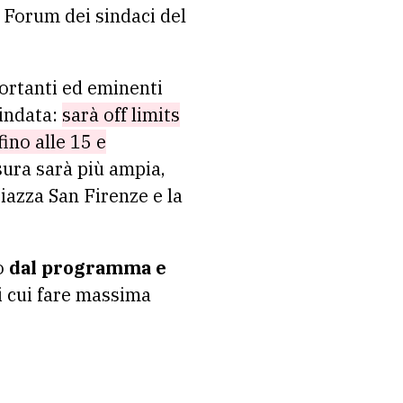
 Forum dei sindaci del
portanti ed eminenti
lindata:
sarà off limits
ino alle 15 e
sura sarà più ampia,
iazza San Firenze e la
do
dal programma e
ni cui fare massima