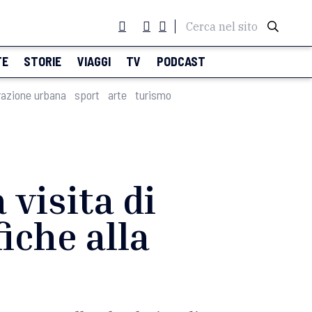
Cerca nel sito
TE
STORIE
VIAGGI
TV
PODCAST
razione urbana
sport
arte
turismo
 visita di
iche alla