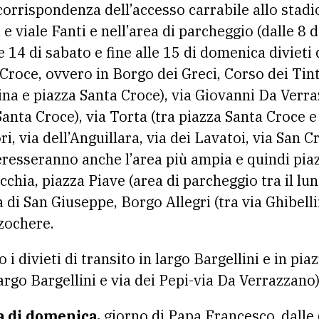
 corrispondenza dell’accesso carrabile allo stadio
e viale Fanti e nell’area di parcheggio (dalle 8 d
e 14 di sabato e fine alle 15 di domenica divieti 
Croce, ovvero in Borgo dei Greci, Corso dei Tinto
lina e piazza Santa Croce), via Giovanni Da Verra
Santa Croce), via Torta (tra piazza Santa Croce e 
ri, via dell’Anguillara, via dei Lavatoi, via San 
teresseranno anche l’area più ampia e quindi pia
chia, piazza Piave (area di parcheggio tra il lun
a di San Giuseppe, Borgo Allegri (tra via Ghibelli
nzochere.
 i divieti di transito in largo Bargellini e in pi
largo Bargellini e via dei Pepi-via Da Verrazzano)
a di domenica,
giorno di Papa Francesco, dalle 