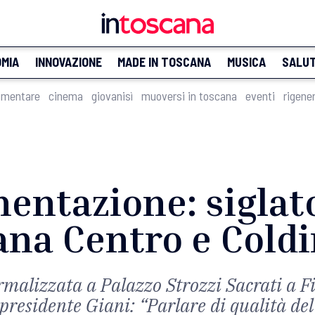
MIA
INNOVAZIONE
MADE IN TOSCANA
MUSICA
SALU
imentare
cinema
giovanisì
muoversi in toscana
eventi
rigene
mentazione: siglat
ana Centro e Coldi
rmalizzata a Palazzo Strozzi Sacrati a Fi
presidente Giani: “Parlare di qualità del c