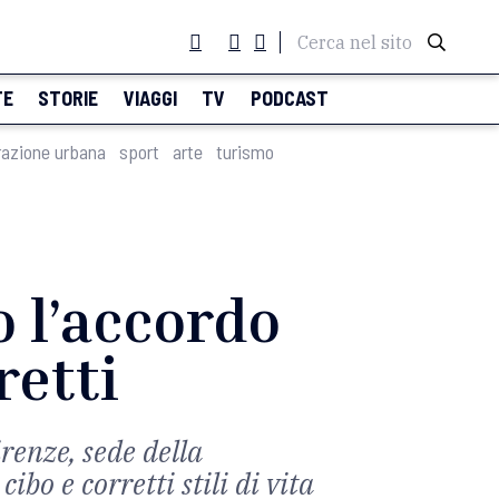
Cerca nel sito
TE
STORIE
VIAGGI
TV
PODCAST
razione urbana
sport
arte
turismo
o l’accordo
retti
renze, sede della
ibo e corretti stili di vita