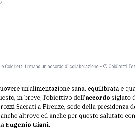
”
 e Coldiretti firmano un accordo di collaborazione - © Coldiretti T
overe un’alimentazione sana, equilibrata e qual
questo, in breve, l’obiettivo dell’
accordo
siglato 
trozzi Sacrati a Firenze, sede della presidenza d
le anche altrove ed anche per questo salutato co
na
Eugenio Giani
.