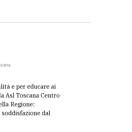
oscana
ità e per educare ai
da Asl Toscana Centro
ella Regione:
n soddisfazione dal