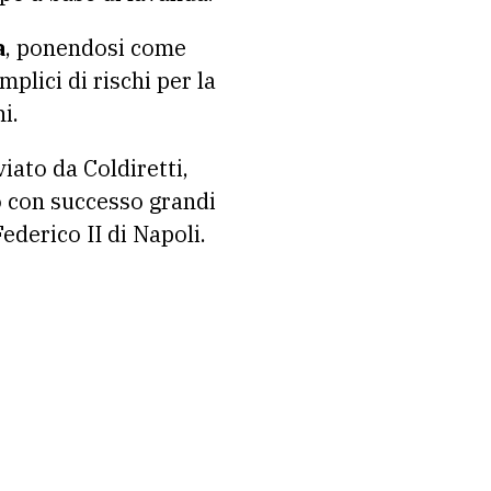
a
, ponendosi come
plici di rischi per la
i.
iato da Coldiretti,
 con successo grandi
Federico II di Napoli.