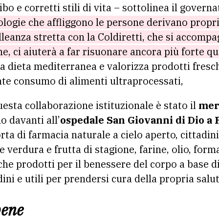
ibo e corretti stili di vita – sottolinea il govern
ologie che affliggono le persone derivano propr
alleanza stretta con la Coldiretti, che si accomp
, ci aiuterà a far risuonare ancora più forte 
la dieta mediterranea e valorizza prodotti freschi
ente consumo di alimenti ultraprocessati,
uesta collaborazione istituzionale è stato il
mer
o davanti all’
ospedale San Giovanni di Dio a 
ta di farmacia naturale a cielo aperto, cittadin
verdura e frutta di stagione, farine, olio, forma
he prodotti per il benessere del corpo a base d
ni e utili per prendersi cura della propria salut
bene