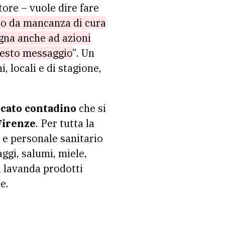
atore – vuole dire fare
io da mancanza di cura
agna anche ad azioni
questo messaggio
”. Un
, locali e di stagione,
cato contadino
che si
Firenze
. Per tutta la
i e personale sanitario
ggi, salumi, miele,
i lavanda prodotti
e.