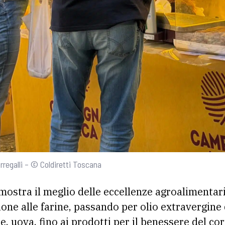
rregalli – © Coldiretti Toscana
ostra il meglio delle eccellenze agroalimentari 
ione alle farine, passando per olio extravergine 
e, uova, fino ai prodotti per il benessere del co