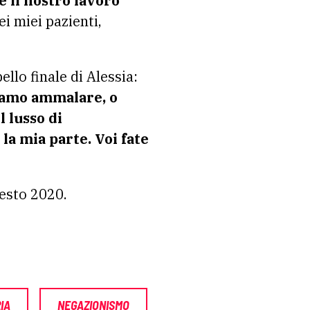
e il nostro lavoro
i miei pazienti,
llo finale di Alessia:
iamo ammalare, o
 lusso di
la mia parte. Voi fate
uesto 2020.
IA
NEGAZIONISMO