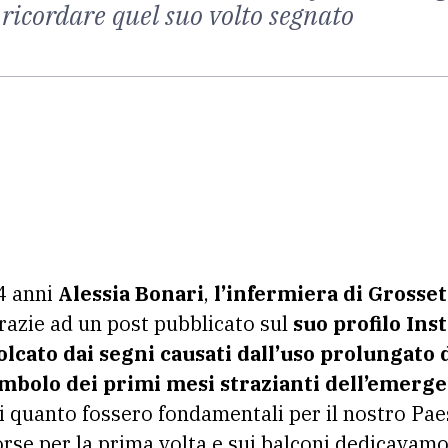
icordare quel suo volto segnato
4 anni
Alessia Bonari
,
l’infermiera di Grosse
razie ad un post pubblicato sul
suo profilo Ins
solcato dai segni causati dall’uso prolungato
imbolo dei primi mesi strazianti dell’emerge
di quanto fossero fondamentali per il nostro Pae
se per la prima volta e sui balconi dedicavamo 