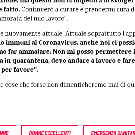
izione, ma questo non ci impedirà di svolger
fatto.
Continuerò a curare e prendermi cura de
amorata del mio lavoro”.
e nuovamente attuale. Attuale soprattutto l’appe
mo immuni al Coronavirus, anche noi ci poss
o far ammalare. Non mi posso permettere il
 in quarantena, devo andare a lavoro e fare 
 per favore”.
a le cose che forse non dimenticheremo mai di q
NNE
DONNE ECCELLENTI
EMERGENZA SANITAR