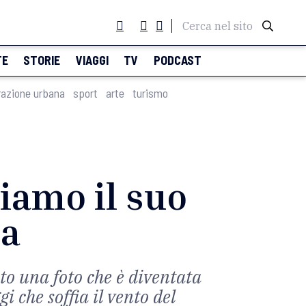
Cerca nel sito
TE
STORIE
VIAGGI
TV
PODCAST
razione urbana
sport
arte
turismo
iamo il suo
na
to una foto che è diventata
 che soffia il vento del