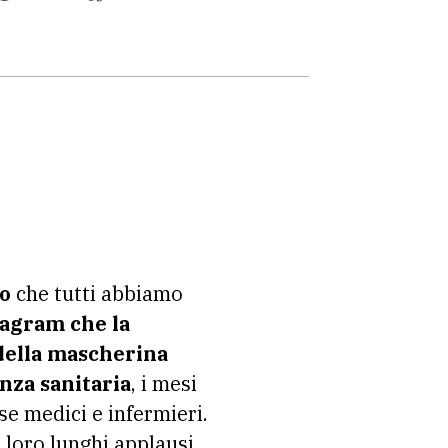
to
che tutti abbiamo
tagram che la
 della mascherina
nza sanitaria
, i mesi
se medici e infermieri.
loro lunghi applausi.