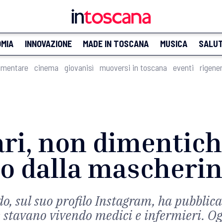
MIA
INNOVAZIONE
MADE IN TOSCANA
MUSICA
SALU
imentare
cinema
giovanisì
muoversi in toscana
eventi
rigene
ari, non dimentich
to dalla mascheri
, sul suo profilo Instagram, ha pubblica
 stavano vivendo medici e infermieri. Oggi