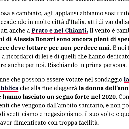
osa è cambiato, agli applausi abbiamo sostituito
ccadendo in molte città d’Italia, atti di vandali
rati anche a
Prato e nel Chianti.
Il vento è camb
hi di Alessia Bonari sono ancora pieni di spe
tiere deve lottare per non perdere mai
. E no
a ricordarci di lei e di quelli che hanno dedicato
re anche per noi. Rischiando in prima persona.
donne che possono essere votate nel sondaggio
l
ubblica
che alla fine eleggerà
la donna dell’anno
e hanno lasciato un segno forte nel 2020
. Com
enti che vengono dall’ambito sanitario, e non po
 scetticismo e negazionismo, il suo volto e que
aver dimenticato con troppa facilità.