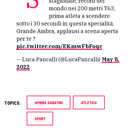
stagionale, record del
mondo nei 200 metri T63,
prima atleta a scendere
sotto i 30 secondi in questa specialità.
Grande Ambra, applausi a scena aperta
per te ?
pic.twitter.com/EKmwFbFoqc
— Luca Pancalli (@LucaPancalli)
May 8,
2022
TOPICS:
AMBRA SABATINI
ATLETICA
SPORT