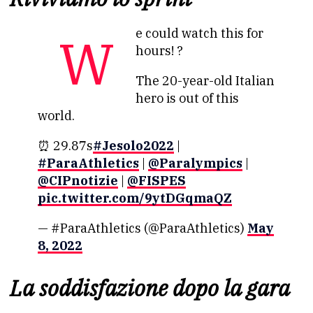
We could watch this for
hours! ?
The 20-year-old Italian
hero is out of this
world.
⏰ 29.87s
#Jesolo2022
|
#ParaAthletics
|
@Paralympics
|
@CIPnotizie
|
@FISPES
pic.twitter.com/9ytDGqmaQZ
— #ParaAthletics (@ParaAthletics)
May
8, 2022
La soddisfazione dopo la gara