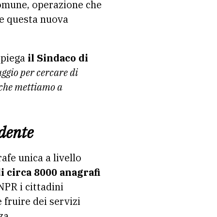
Comune, operazione che
re questa nuova
spiega
il Sindaco di
aggio per cercare di
 che mettiamo a
idente
afe unica a livello
di circa 8000 anagrafi
NPR i cittadini
 fruire dei servizi
za.