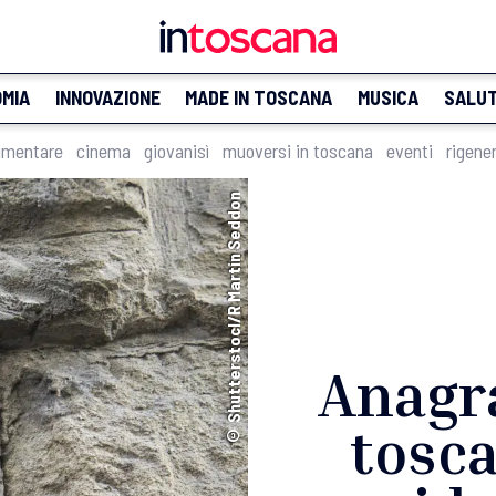
MIA
INNOVAZIONE
MADE IN TOSCANA
MUSICA
SALU
imentare
cinema
giovanisì
muoversi in toscana
eventi
rigene
© Shutterstocl/R Martin Seddon
Anagra
tosca