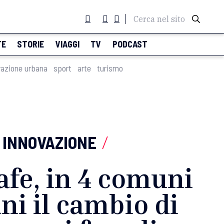
Cerca nel sito
TE
STORIE
VIAGGI
TV
PODCAST
razione urbana
sport
arte
turismo
INNOVAZIONE
/
fe, in 4 comuni
ni il cambio di