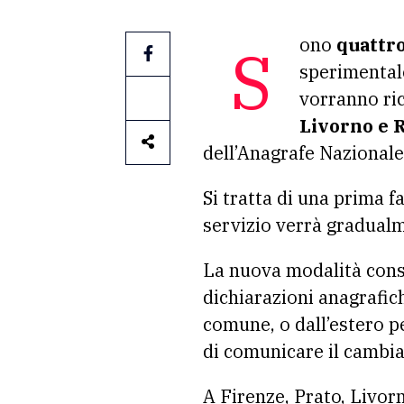
Sono
quattro
sperimentale
vorranno ric
Livorno e 
dell’Anagrafe Nazional
Si tratta di una prima f
servizio verrà gradualme
La nuova modalità conse
dichiarazioni anagrafic
comune, o dall’estero per
di comunicare il cambia
A Firenze, Prato, Livor