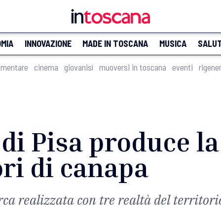
MIA
INNOVAZIONE
MADE IN TOSCANA
MUSICA
SALU
imentare
cinema
giovanisì
muoversi in toscana
eventi
rigene
di Pisa produce la 
ori di canapa
rca realizzata con tre realtà del territori