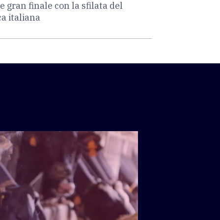
e gran finale con la sfilata del
a italiana