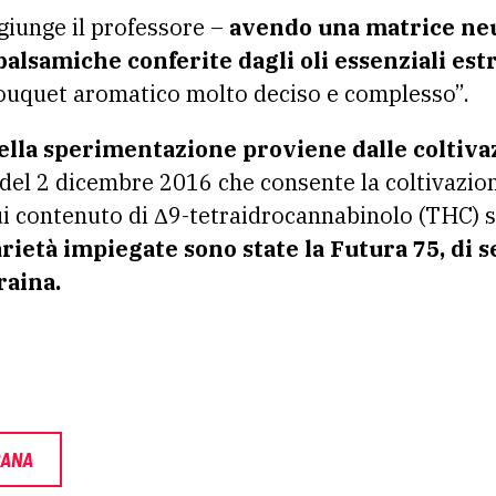
ggiunge il professore –
avendo una matrice neu
alsamiche conferite dagli oli essenziali estra
bouquet aromatico molto deciso e complesso”.
nella sperimentazione proviene dalle coltiva
del 2 dicembre 2016 che consente la coltivazione
cui contenuto di Δ9-tetraidrocannabinolo (THC) si
arietà impiegate sono state la Futura 75, di s
raina.
CANA