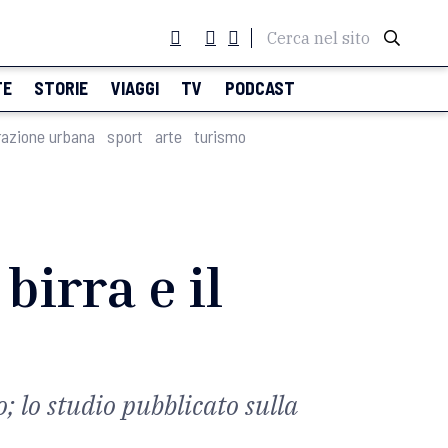
Cerca nel sito
TE
STORIE
VIAGGI
TV
PODCAST
razione urbana
sport
arte
turismo
birra e il
o; lo studio pubblicato sulla