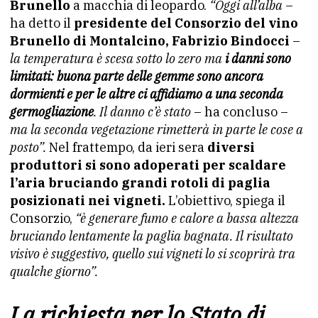
Brunello
a macchia di leopardo.
“Oggi all’alba
–
ha detto il
presidente del Consorzio del vino
Brunello di Montalcino, Fabrizio Bindocci
–
la temperatura è scesa sotto lo zero ma
i danni sono
limitati: buona parte delle gemme sono ancora
dormienti e per le altre ci affidiamo a una seconda
germogliazione
. Il danno c’è stato
– ha concluso –
ma la seconda vegetazione rimetterà in parte le cose a
posto”.
Nel frattempo, da ieri sera
diversi
produttori si sono adoperati per scaldare
l’aria bruciando grandi rotoli di paglia
posizionati nei vigneti.
L’obiettivo, spiega il
Consorzio,
“è generare fumo e calore a bassa altezza
bruciando lentamente la paglia bagnata. Il risultato
visivo è suggestivo, quello sui vigneti lo si scoprirà tra
qualche giorno”.
La richiesta per lo Stato di