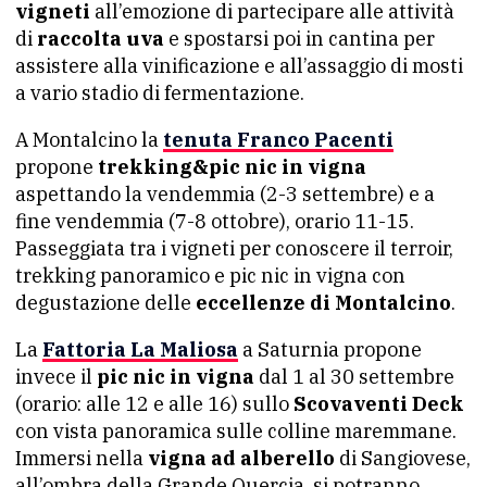
vigneti
all’emozione di partecipare alle attività
di
raccolta uva
e spostarsi poi in cantina per
assistere alla vinificazione e all’assaggio di mosti
a vario stadio di fermentazione.
A Montalcino la
tenuta Franco Pacenti
propone
trekking&pic nic in vigna
aspettando la vendemmia (2-3 settembre) e a
fine vendemmia (7-8 ottobre), orario 11-15.
Passeggiata tra i vigneti per conoscere il terroir,
trekking panoramico e pic nic in vigna con
degustazione delle
eccellenze di Montalcino
.
La
Fattoria La Maliosa
a Saturnia propone
invece il
pic nic in vigna
dal 1 al 30 settembre
(orario: alle 12 e alle 16) sullo
Scovaventi Deck
con vista panoramica sulle colline maremmane.
Immersi nella
vigna ad alberello
di Sangiovese,
all’ombra della Grande Quercia, si potranno