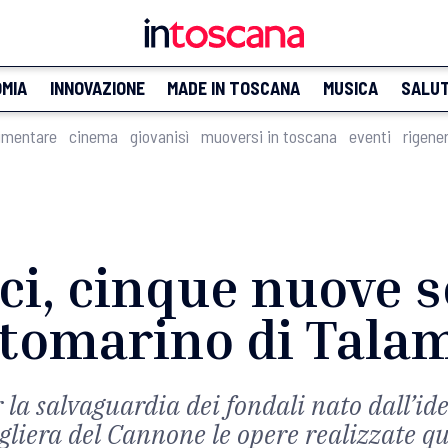
MIA
INNOVAZIONE
MADE IN TOSCANA
MUSICA
SALU
imentare
cinema
giovanisì
muoversi in toscana
eventi
rigene
ci, cinque nuove s
ttomarino di Tala
r la salvaguardia dei fondali nato dall’id
gliera del Cannone le opere realizzate q