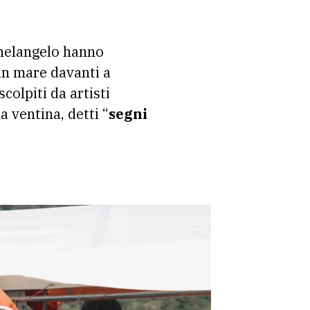
chelangelo hanno
 in mare davanti a
colpiti da artisti
 ventina, detti “
segni