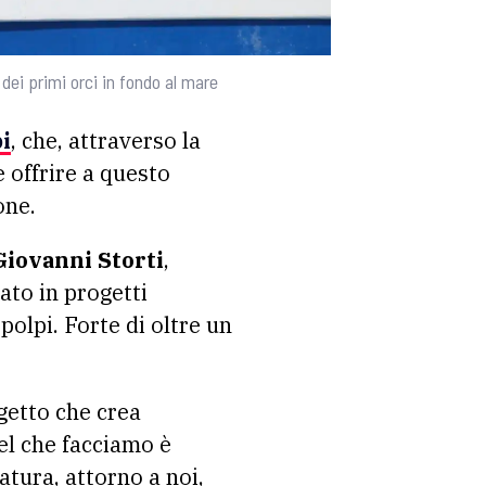
dei primi orci in fondo al mare
pi
, che, attraverso la
e offrire a questo
one
.
Giovanni Storti
,
to in progetti
polpi. Forte di oltre un
getto che crea
el che facciamo è
atura, attorno a noi,