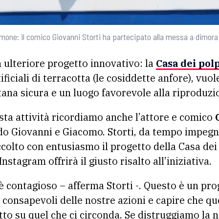
amone: il comico Giovanni Storti ha partecipato alla messa a dimora 
n ulteriore progetto innovativo:
la
Casa dei pol
ficiali di terracotta (le cosiddette anfore), vuol
ana sicura e un luogo favorevole alla riproduzi
esta attività ricordiamo anche l’attore e comico
do Giovanni e Giacomo. Storti, da tempo impegna
colto con entusiasmo il progetto della Casa dei 
nstagram offrirà il giusto risalto all’iniziativa.
è contagioso – afferma Storti -. Questo è un pro
consapevoli delle nostre azioni e capire che qu
to su quel che ci circonda. Se distruggiamo la n