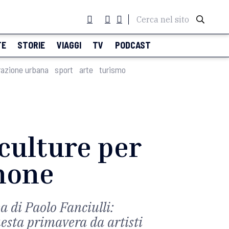
Cerca nel sito
TE
STORIE
VIAGGI
TV
PODCAST
razione urbana
sport
arte
turismo
culture per
mone
ea di Paolo Fanciulli:
uesta primavera da artisti