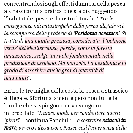
concentrandosi sugli effetti dannosi della pesca
a strascico, una pratica che sta distruggendo
l’habitat dei pesci e il nostro litorale: “
Tra le
conseguenze più catastrofiche della pesca illegale vi è
la scomparsa delle praterie di ‘
Posidonia oceanica
’. Si
tratta di
una pianta preziosa, considerata il ‘polmone
verde’ del Mediterraneo, perché, come la foresta
amazzonica, svolge un ruolo fondamentale nella
produzione di ossigeno. Ma non solo. La posidonia è in
grado di assorbire anche grandi quantità di
inquinanti
”.
Entro le tre miglia dalla costa la pesca a strascico
è illegale. Sfortunatamente però non tutte le
barche che si spingono a riva vengono
intercettate. “
L’unico modo per combattere questi
‘pirati’
– continua Fanciulli –
è costruire
ostacoli in
mare
, ovvero i dissuasori. Nasce così l’esperienza della