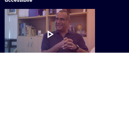
accessibile
STORIE
A tu per tu con Carlo Conti,
dall'amore per la Versilia al ricordo
di Guccini