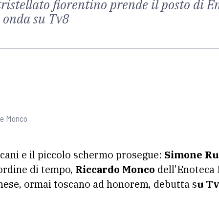
tristellato fiorentino prende il posto di 
n onda su Tv8
a e Monco
toscani e il piccolo schermo prosegue:
Simone Rug
 ordine di tempo,
Riccardo Monco
dell’Enoteca P
anese, ormai toscano ad honorem, debutta s
u Tv