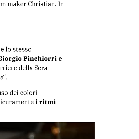
ilm maker Christian. In
e lo stesso
Giorgio Pinchiorri e
riere della Sera
te
“.
so dei colori
 sicuramente
i ritmi