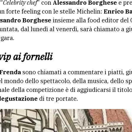
 “
Celebrity chef
” con
Alessandro Borghese
e pre
n forte feeling con le stelle Michelin:
Enrico Ba
ssandro Borghese
insieme alla food editor del 
puntata, dal lunedì al venerdì, sarà chiamato a g
 gara.
vip ai fornelli
 Frenda
sono chiamati a commentare i piatti, gi
l mondo dello spettacolo, della musica, dello s
inale della competizione è di aggiudicarsi il titol
egustazione
di tre portate.