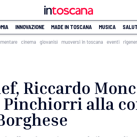
MIA
INNOVAZIONE
MADE IN TOSCANA
MUSICA
SALU
imentare
cinema
giovanisì
muoversi in toscana
eventi
rigene
hef, Riccardo Mon
 Pinchiorri alla co
Borghese