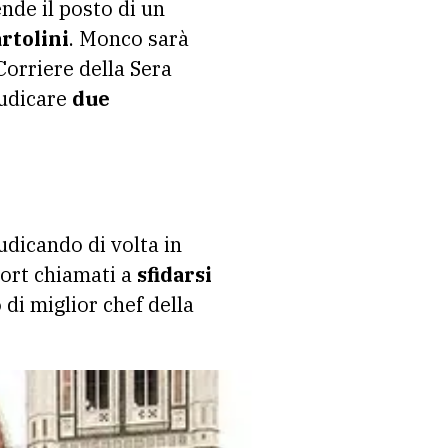
nde il posto di un
rtolini
. Monco sarà
Corriere della Sera
iudicare
due
udicando di volta in
port chiamati a
sfidarsi
o di miglior chef della