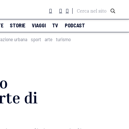
Cerca nel sito
TE
STORIE
VIAGGI
TV
PODCAST
razione urbana
sport
arte
turismo
co
rte di