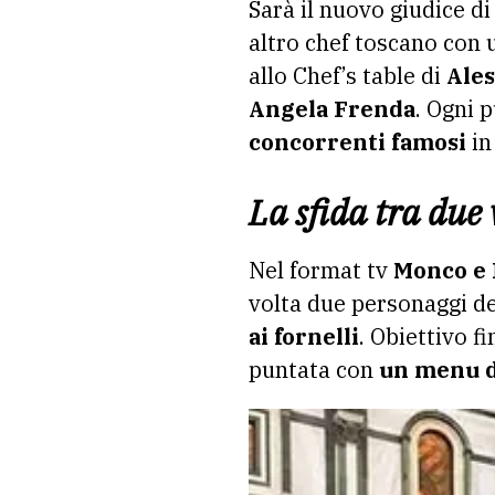
Sarà il nuovo giudice di
altro chef toscano con u
allo Chef’s table di
Ale
Angela Frenda
. Ogni 
concorrenti famosi
in
La sfida tra due 
Nel format tv
Monco e
volta due personaggi de
ai fornelli
. Obiettivo f
puntata con
un menu d