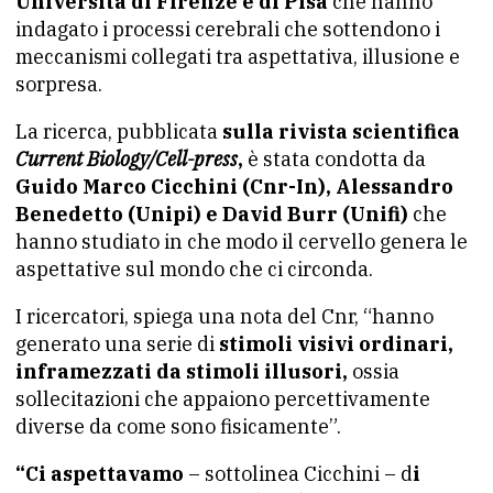
Università di Firenze e di Pisa
che hanno
indagato i processi cerebrali che sottendono i
meccanismi collegati tra aspettativa, illusione e
sorpresa.
La ricerca, pubblicata
sulla rivista scientifica
Current Biology/Cell-press
,
è stata condotta da
Guido Marco Cicchini (Cnr-In), Alessandro
Benedetto (Unipi) e David Burr (Unifi)
che
hanno studiato in che modo il cervello genera le
aspettative sul mondo che ci circonda.
I ricercatori, spiega una nota del Cnr, “hanno
generato una serie di
stimoli visivi ordinari,
inframezzati da stimoli illusori,
ossia
sollecitazioni che appaiono percettivamente
diverse da come sono fisicamente”.
“Ci aspettavamo
– sottolinea Cicchini – d
i