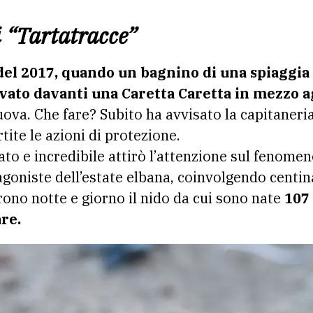
i “Tartatracce”
el 2017, quando un bagnino di una spiaggia
trovato davanti una Caretta Caretta in mezzo a
ova. Che fare? Subito ha avvisato la capitaneria
ite le azioni di protezione.
to e incredibile attirò l’attenzione sul fenomen
oniste dell’estate elbana, coinvolgendo centina
ono notte e giorno il nido da cui sono nate
107
re.