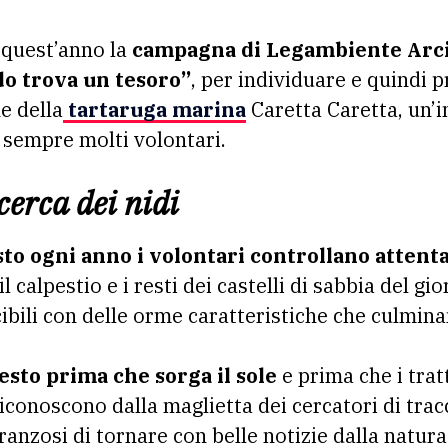
 quest’anno la
campagna di Legambiente Arci
ido trova un tesoro”
, per individuare e quindi p
e della
tartaruga marina
Caretta Caretta, un’i
sempre molti volontari.
cerca dei nidi
to ogni anno i volontari controllano attent
l calpestio e i resti dei castelli di sabbia del g
scibili con delle orme caratteristiche che culmin
esto prima che sorga il sole
e prima che i tratt
 riconoscono dalla maglietta dei cercatori di trac
eranzosi di tornare con belle notizie dalla natur