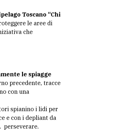
pelago Toscano “Chi
roteggere le aree di
niziativa che
amente le spiagge
iorno precedente, tracce
ano con una
ori spianino i lidi per
ce e con i depliant da
a. perseverare.