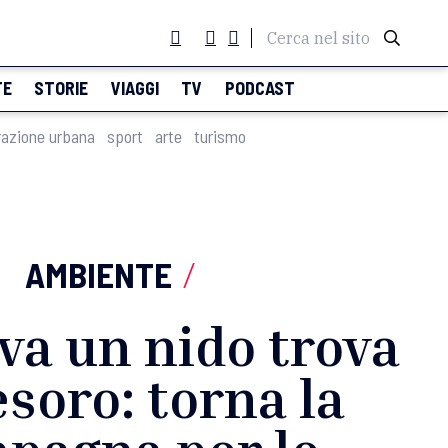
Cerca nel sito
TE
STORIE
VIAGGI
TV
PODCAST
razione urbana
sport
arte
turismo
AMBIENTE
/
va un nido trova
esoro: torna la