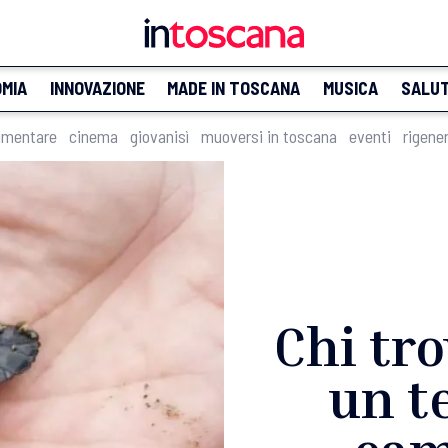
MIA
INNOVAZIONE
MADE IN TOSCANA
MUSICA
SALU
imentare
cinema
giovanisì
muoversi in toscana
eventi
rigene
Chi tro
un t