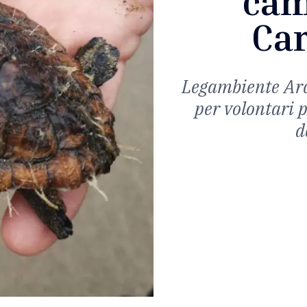
cam
Car
Legambiente Arc
per volontari p
d