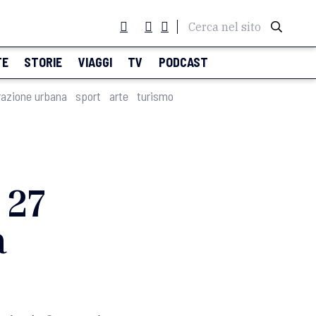
Cerca nel sito
TE
STORIE
VIAGGI
TV
PODCAST
razione urbana
sport
arte
turismo
 27
a