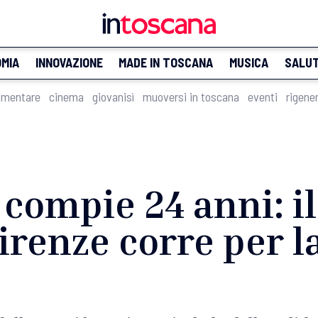
MIA
INNOVAZIONE
MADE IN TOSCANA
MUSICA
SALU
imentare
cinema
giovanisì
muoversi in toscana
eventi
rigene
 compie 24 anni: il
renze corre per l
e