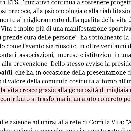
a ETS, l’iniziativa continua a sostenere progetti
si precoce, alla psiconcologia e alla riabilitazi
nte al miglioramento della qualità della vita d
a Vita è molto più di una manifestazione sportiva
si prende cura delle persone”, ha sottolineato la
 come l’evento sia riuscito, in oltre vent’anni d
lontari, associazioni, imprese e istituzioni in un
 alla prevenzione. Dello stesso avviso la preside
aldi
, che ha, in occasione della presentazione 
 il valore della comunità costruita attorno all’i
la Vita cresce grazie alla generosità di migliaia
ontributo si trasforma in un aiuto concreto per 
lle aziende ad unirsi alla rete di Corri la Vita: 
olgo un invito speciale: unirsi a questa rete di s