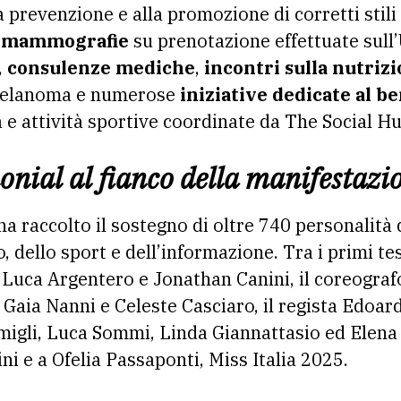
 prevenzione e alla promozione di corretti stili d
o
mammografie
su prenotazione effettuate sull
,
consulenze mediche
,
incontri sulla nutrizi
melanoma e numerose
iniziative dedicate al b
a e attività sportive coordinate da The Social Hu
onial al fianco della manifestazi
 ha raccolto il sostegno di oltre 740 personalità
o, dello sport e dell’informazione. Tra i primi te
i Luca Argentero e Jonathan Canini, il coreograf
 Gaia Nanni e Celeste Casciaro, il regista Edoar
migli, Luca Sommi, Linda Giannattasio ed Elena 
ini e a Ofelia Passaponti, Miss Italia 2025.