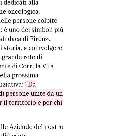
 dedicati alla
one oncologica,
elle persone colpite
: è uno dei simboli più
 sindaca di Firenze
i storia, a coinvolgere
a grande rete di
nte di Corri la Vita
della prossima
niziativa:
“Da
 di persone unite da un
il territorio e per chi
“Alle Aziende del nostro
olidarietà,