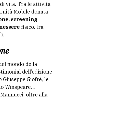
i vita. Tra le attività
’Unità Mobile donata
one,
screening
enessere
fisico, tra
b.
one
 del mondo della
stimonial dell’edizione
o Giuseppe Giofrè, le
do Winspeare, i
Mannucci, oltre alla