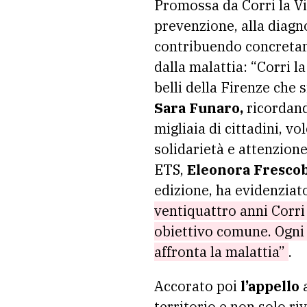
Promossa da Corri la Vit
prevenzione, alla diagno
contribuendo concretame
dalla malattia: “Corri l
belli della Firenze che 
Sara Funaro,
ricordando
migliaia di cittadini, vo
solidarietà e attenzione
ETS,
Eleonora Frescob
edizione, ha evidenziato
ventiquattro anni Corri 
obiettivo comune. Ogni c
affronta la malattia”
.
Accorato poi
l’appello
a
territorio e non solo riv