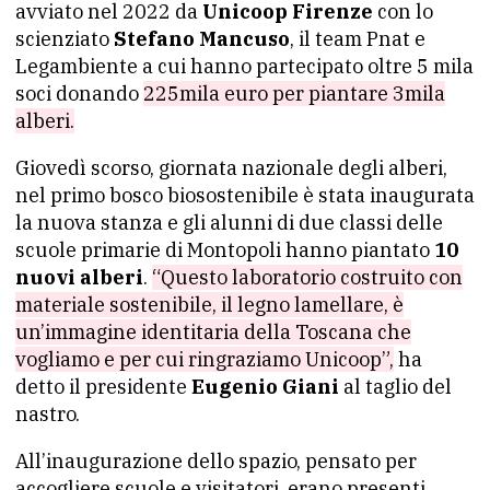
avviato nel 2022 da
Unicoop Firenze
con lo
scienziato
Stefano Mancuso
, il team Pnat e
Legambiente a cui hanno partecipato oltre 5 mila
soci donando
225mila euro per piantare 3mila
alberi.
Giovedì scorso, giornata nazionale degli alberi,
nel primo bosco biosostenibile è stata inaugurata
la nuova stanza e gli alunni di due classi delle
scuole primarie di Montopoli hanno piantato
10
nuovi alberi
.
“Questo laboratorio costruito con
materiale sostenibile, il legno lamellare, è
un’immagine identitaria della Toscana che
vogliamo e per cui ringraziamo Unicoop”,
ha
detto il presidente
Eugenio Giani
al taglio del
nastro.
All’inaugurazione dello spazio, pensato per
accogliere scuole e visitatori, erano presenti