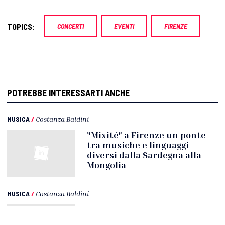
TOPICS:
CONCERTI
EVENTI
FIRENZE
POTREBBE INTERESSARTI ANCHE
MUSICA
/
Costanza Baldini
"Mixité" a Firenze un ponte
tra musiche e linguaggi
diversi dalla Sardegna alla
Mongolia
MUSICA
/
Costanza Baldini
Deerhoof, Cardinals e Geordie
Greep in concerto al Lars