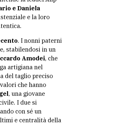
ario e Daniela
istenziale e la loro
tentica.
cento
. I nonni paterni
e, stabilendosi in un
iccardo Amodei
, che
ga artigiana nel
za del taglio preciso
 valori che hanno
gel
, una giovane
vile. I due si
tando con sé un
ltimi e centralità della