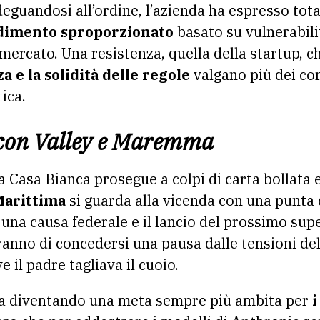
deguandosi all’ordine, l’azienda ha espresso tot
imento sproporzionato
basato su vulnerabili
l mercato. Una resistenza, quella della startup, 
a e la solidità delle regole
valgano più dei c
ica.
licon Valley e Maremma
 Casa Bianca prosegue a colpi di carta bollata e
Marittima
si guarda alla vicenda con una punta 
a una causa federale e il lancio del prossimo sup
nno di concedersi una pausa dalle tensioni dell
 il padre tagliava il cuoio.
sta diventando una meta sempre più ambita per
i