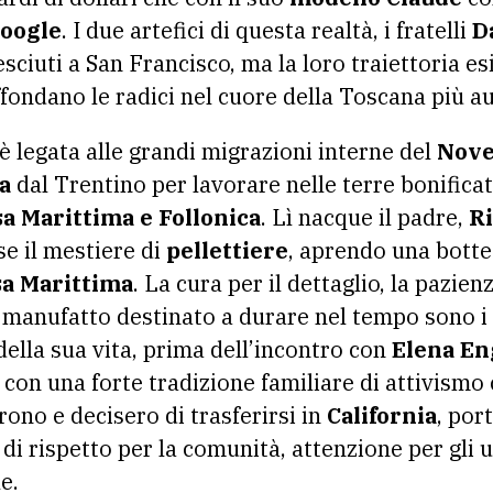
oogle
. I due artefici di questa realtà, i fratelli
D
esciuti a San Francisco, ma la loro traiettoria es
ondano le radici nel cuore della Toscana più au
 è legata alle grandi migrazioni interne del
Nove
a
dal Trentino per lavorare nelle terre bonificat
a Marittima e Follonica
. Lì nacque il padre,
R
se il mestiere di
pellettiere
, aprendo una botte
sa Marittima
. La cura per il dettaglio, la pazien
 un manufatto destinato a durare nel tempo sono i
della sua vita, prima dell’incontro con
Elena En
con una forte tradizione familiare di attivismo ci
ono e decisero di trasferirsi in
California
, por
 di rispetto per la comunità, attenzione per gli u
e.