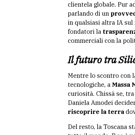
clientela globale. Pur a
parlando di un
provved
in qualsiasi altra IA su
fondatori la
trasparenz
commerciali con la polit
Il futuro tra Si
Mentre lo scontro con la
tecnologiche, a
Massa 
curiosità. Chissà se, tr
Daniela Amodei decidera
riscoprire la terra
dove
Del resto, la Toscana 