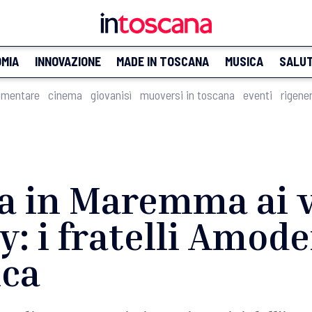
MIA
INNOVAZIONE
MADE IN TOSCANA
MUSICA
SALU
imentare
cinema
giovanisì
muoversi in toscana
eventi
rigene
a in Maremma ai v
y: i fratelli Amodei
ica