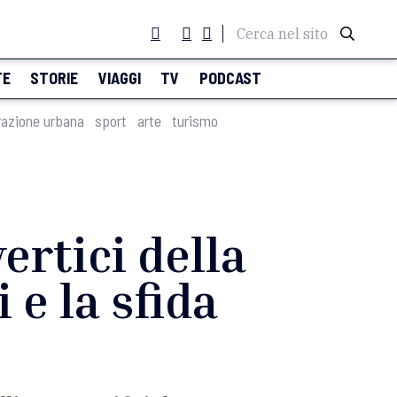
Cerca nel sito
TE
STORIE
VIAGGI
TV
PODCAST
razione urbana
sport
arte
turismo
ertici della
 e la sfida