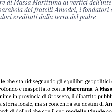
re di Massa Marittima ai vertici dell’inte
arabola dei fratelli Amodei, i fondatori 
ori ereditati dalla terra del padre
ale
che sta ridisegnando gli equilibri geopolitici
rofondo e inaspettato con la
Maremma
. A
Mass
nime in provincia di Grosseto, il dibattito pubb
a storia locale, ma si concentra sui destini di
An
rdi di dollari che con il suo
modello Claude
co