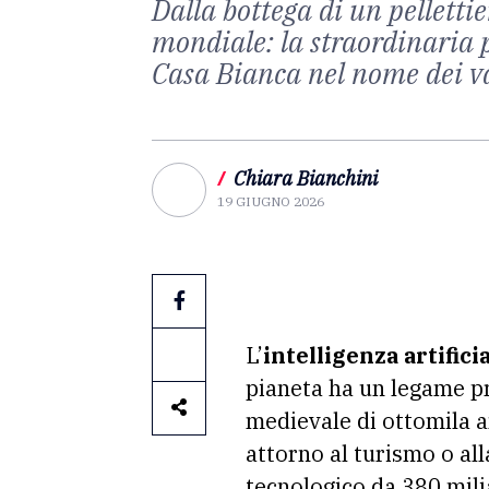
Dalla bottega di un pellettie
mondiale: la straordinaria p
Casa Bianca nel nome dei val
/
Chiara Bianchini
19 GIUGNO 2026
L’
intelligenza artifici
pianeta ha un legame p
medievale di ottomila a
attorno al turismo o all
tecnologico da 380 milia