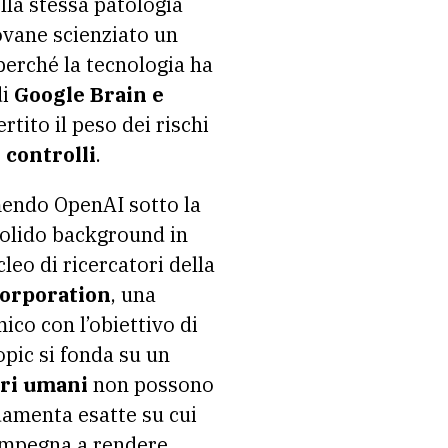
lla stessa patologia
ovane scienziato un
perché la tecnologia ha
i
Google Brain e
tito il peso dei rischi
 controlli
.
mendo OpenAI sotto la
solido background in
leo di ricercatori della
corporation
, una
ico con l’obiettivo di
ropic si fonda su un
ori umani
non possono
damenta esatte su cui
i impegna a rendere