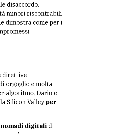
ale disaccordo,
tà minori riscontrabili
che dimostra come per i
ompromessi
 direttive
di orgoglio e molta
er-algoritmo, Dario e
a Silicon Valley
per
 nomadi digitali
di