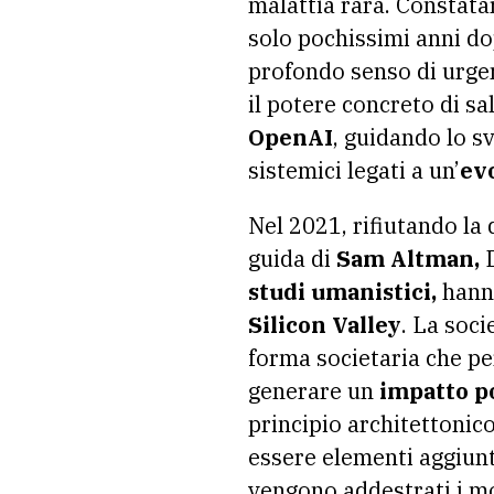
malattia rara. Constata
solo pochissimi anni do
profondo senso di urgen
il potere concreto di sa
OpenAI
, guidando lo s
sistemici legati a un’
ev
Nel 2021, rifiutando l
guida di
Sam Altman,
D
studi umanistici,
hanno
Silicon Valley
. La soci
forma societaria che per
generare un
impatto p
principio architettonic
essere elementi aggiunt
vengono addestrati i mod