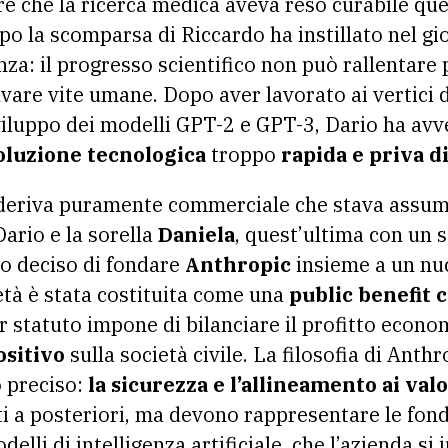
re che la ricerca medica aveva reso curabile que
po la scomparsa di Riccardo ha instillato nel gi
za: il progresso scientifico non può rallentare 
lvare vite umane. Dopo aver lavorato ai vertici d
viluppo dei modelli GPT-2 e GPT-3, Dario ha avver
oluzione tecnologica
troppo
rapida e priva di
a deriva puramente commerciale che stava assu
ario e la sorella
Daniela
, quest’ultima con un 
 deciso di fondare
Anthropic
insieme a un nuc
età è stata costituita come una
public benefit 
 statuto impone di bilanciare il profitto econom
ositivo
sulla società civile. La filosofia di Anth
o preciso:
la sicurezza e l’allineamento ai val
i a posteriori, ma devono rappresentare le fon
elli di intelligenza artificiale, che l’azienda s