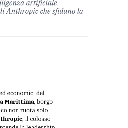
lligenza artificiale
di Anthropic che sfidano la
 ed economici del
a Marittima
, borgo
lico non ruota solo
thropic
, il colosso
ntende la leadership