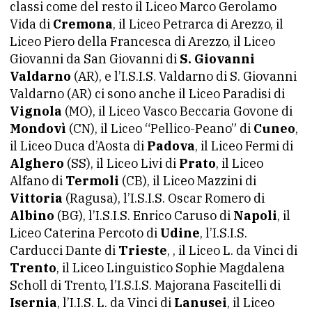
classi come del resto il Liceo Marco Gerolamo
Vida di
Cremona
, il Liceo Petrarca di Arezzo, il
Liceo Piero della Francesca di Arezzo, il Liceo
Giovanni da San Giovanni di
S. Giovanni
Valdarno
(AR), e l’I.S.I.S. Valdarno di S. Giovanni
Valdarno (AR) ci sono anche il Liceo Paradisi di
Vignola
(MO), il Liceo Vasco Beccaria Govone di
Mondovì
(CN), il Liceo “Pellico-Peano” di
Cuneo
,
il Liceo Duca d’Aosta di
Padova
, il Liceo Fermi di
Alghero
(SS), il Liceo Livi di
Prato
, il Liceo
Alfano di
Termoli
(CB), il Liceo Mazzini di
Vittoria
(Ragusa), l’I.S.I.S. Oscar Romero di
Albino
(BG), l’I.S.I.S. Enrico Caruso di
Napoli
, il
Liceo Caterina Percoto di
Udine
, l’I.S.I.S.
Carducci Dante di
Trieste
, , il Liceo L. da Vinci di
Trento
, il Liceo Linguistico Sophie Magdalena
Scholl di Trento, l’I.S.I.S. Majorana Fascitelli di
Isernia
, l’I.I.S. L. da Vinci di
Lanusei
, il Liceo