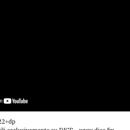
€22+dp