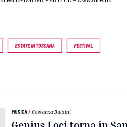
bili esclusivamente su DICE – www.dice.fm
ESTATE IN TOSCANA
FESTIVAL
MUSICA
/
Costanza Baldini
Genius Loci torna in San