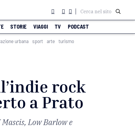
Cerca nel sito
TE
STORIE
VIAGGI
TV
PODCAST
razione urbana
sport
arte
turismo
l’indie rock
rto a Prato
 J Mascis, Low Barlow e