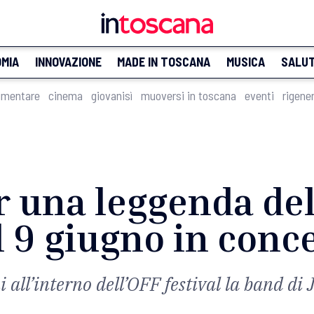
MIA
INNOVAZIONE
MADE IN TOSCANA
MUSICA
SALU
imentare
cinema
giovanisì
muoversi in toscana
eventi
rigene
r una leggenda del
 9 giugno in conce
i all’interno dell’OFF festival la band di