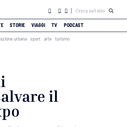
Cerca nel sito
TE
STORIE
VIAGGI
TV
PODCAST
razione urbana
sport
arte
turismo
i
alvare il
xpo