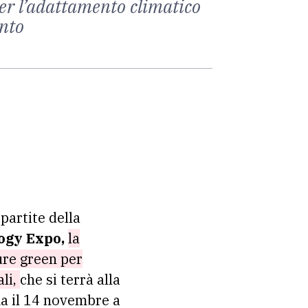
per l’adattamento climatico
onto
 partite della
ogy Expo,
la
ture green per
ali,
che si terrà alla
ma il 14 novembre a