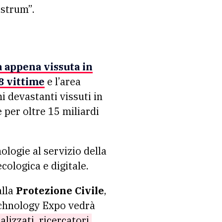
ostrum”.
a appena vissuta in
8 vittime
e l’area
i devastanti vissuti in
 per oltre 15 miliardi
ologie al servizio della
cologica e digitale.
alla
Protezione Civile
,
Technology Expo vedrà
alizzati, ricercatori,