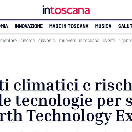
MIA
INNOVAZIONE
MADE IN TOSCANA
MUSICA
SALU
imentare
cinema
giovanisì
muoversi in toscana
eventi
rigene
 climatici e risch
le tecnologie per s
arth Technology E