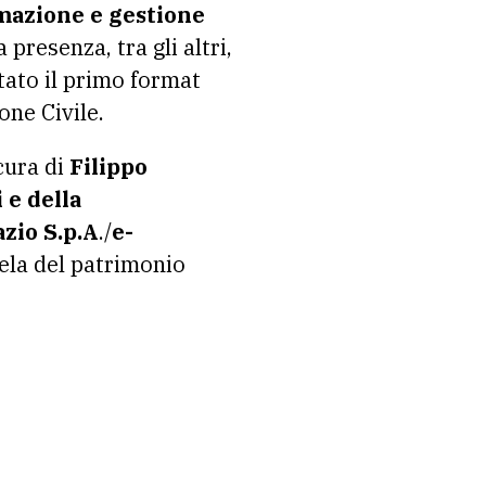
mazione e gestione
resenza, tra gli altri,
tato il primo format
one Civile.
cura di
Filippo
 e della
azio S.p.A
./
e-
utela del patrimonio