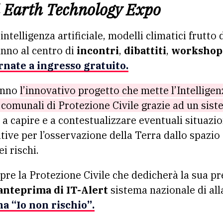
i
Earth Technology Expo
, intelligenza artificiale, modelli climatici frutt
ranno al centro di
incontri
,
dibattiti
,
workshop
rnate a ingresso gratuito.
’anno
l’innovativo progetto che mette l’Intelligenz
i comunali di Protezione Civile grazie ad un sis
 a capire e a contestualizzare eventuali situazion
tive per l’osservazione della Terra dallo spazio 
ei rischi.
re la Protezione Civile che dedicherà la sua p
anteprima di IT-Alert
sistema nazionale di all
na
“Io non rischio”
.