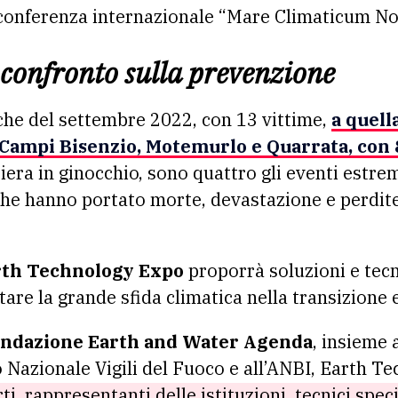
 conferenza internazionale “Mare Climaticum N
 confronto sulla prevenzione
che del settembre 2022, con 13 vittime,
a quell
Campi Bisenzio, Motemurlo e Quarrata,
con 
era in ginocchio, sono quattro gli eventi estrem
 che hanno portato morte, devastazione e perdite
rth Technology Expo
proporrà soluzioni e tecn
are la grande sfida climatica nella transizione e
ndazione Earth and Water Agenda
, insieme 
o Nazionale Vigili del Fuoco e all’ANBI, Earth 
ti, rappresentanti delle istituzioni, tecnici speci