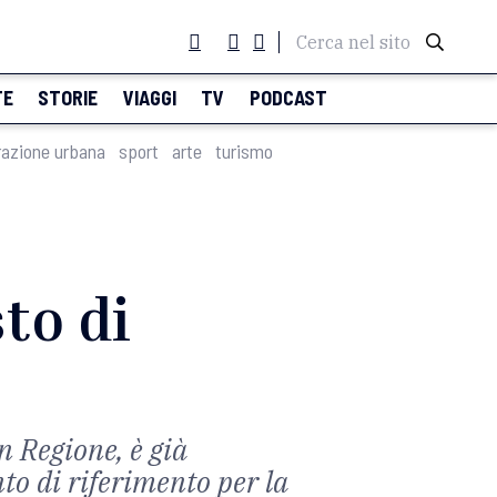
Cerca nel sito
TE
STORIE
VIAGGI
TV
PODCAST
razione urbana
sport
arte
turismo
to di
in Regione, è già
to di riferimento per la