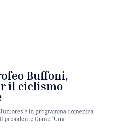
rofeo Buffoni,
r il ciclismo
e
ia Juniores è in programma domenica
Il presidente Giani: "Una