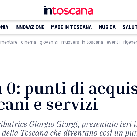
MIA
INNOVAZIONE
MADE IN TOSCANA
MUSICA
SALU
imentare
cinema
giovanisì
muoversi in toscana
eventi
rigene
 0: punti di acquis
cani e servizi
ributrice Giorgio Giorgi, presentato ieri 
 della Toscana che diventano così un pun