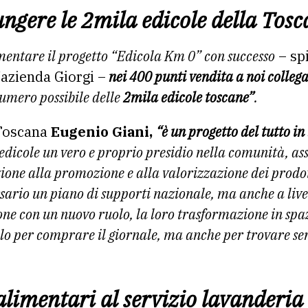
ungere le 2mila edicole della Tos
mentare il progetto “Edicola Km 0” con successo
– spi
l’azienda Giorgi –
nei 400 punti vendita a noi collega
mero possibile delle
2mila edicole toscane”
.
 Toscana
Eugenio Giani,
“è un progetto del tutto in 
 edicole un vero e proprio presidio nella comunità, as
ione alla promozione e alla valorizzazione dei prodo
essario un piano di supporti nazionale, ma anche a liv
one con un nuovo ruolo, la loro trasformazione in spazi
lo per comprare il giornale, ma anche per trovare serv
 alimentari al servizio lavanderia