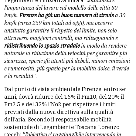
Legambiente l’iniziativa mira a “
sottolineare
l’importanza del lavoro sul modello delle città 30
km/h.
Firenze ha già un buon numero di strade
a 30
km/h (circa 259 km totali ad oggi), ma occorre
anzitutto garantire il rispetto del limite, non solo
attraverso maggiori controlli, ma ridisegnando e
ridistribuendo lo spazio stradale
in modo da rendere
naturale la riduzione della velocità per garantire più
sicurezza, specie gli utenti più deboli, minori emissioni
e rumorosità, più spazio per la mobilità dolce, il verde
e la socialità
“.
Dal punto di vista ambientale Firenze, entro sei
anni, dovrà ridurre del 16% il Pm10, del 20% il
Pm2.5 e del 32% l’No2 per rispettare i limiti
previsti dalla nuova direttiva sulla qualità
dell’aria. Secondo il responsabile mobilità
sostenibile di Legambiente Toscana Lorenzo
Cecchi “
l’obiettivo e’ raggiungibile intervenendo in