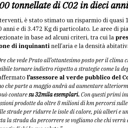
0 tonnellate di C02 in dieci ann
interventi, è stato stimato un risparmio di quasi
 anni e di 3.472 Kg di particolato. Le aree di p
ezionate in base ad alcuni criteri, tra cui la
pres
ione di inquinanti
nell’aria e la densità abitativ
Ore che vede Prato all’ottantesimo posto per il clima 
ssibile tornare indietro rispetto a strategie come la 
affermato
l’assessore al verde pubblico del 
ano che parte a maggio andrà ad aumentare ulteriorm
 può contare
su 32mila esemplari.
Con questi primi in
sioni prodotte da oltre 8 milioni di km percorsi sulle
le strade per ridurre le isole di calore, più alberi e 
sta la strada da percorrere se vogliamo che chi verrà d