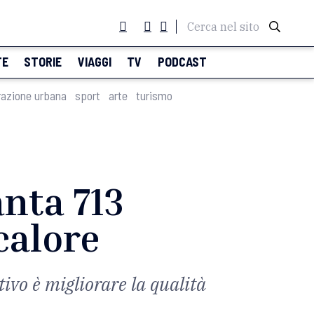
Cerca nel sito
TE
STORIE
VIAGGI
TV
PODCAST
razione urbana
sport
arte
turismo
anta 713
 calore
tivo è migliorare la qualità