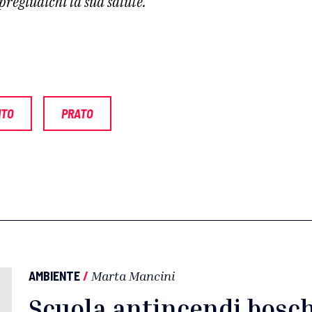
 pregiudichi la sua salute.”
NTO
PRATO
AMBIENTE
/
Marta Mancini
Scuola antincendi boschi