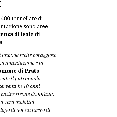
i
 1400 tonnellate di
iantagione sono aree
enza di isole di
a.
ci impone scelte coraggiose
depavimentazione e la
Comune di Prato
ente il patrimonio
terventi in 10 anni
 nostre strade da un’auto
una vera mobilità
opo di noi sia libero di