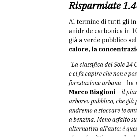
Risparmiate 1.40
Al termine di tutti gli 
anidride carbonica in 10
già a verde pubblico sel
calore, la concentraz
“La classifica del Sole 24 
e ci fa capire che non è po
forestazione urbana –
ha 
Marco Biagioni
– il pi
arboreo pubblico, che già
andremo a stoccare le emis
a benzina. Meno asfalto sul
alternativa all’auto: è que