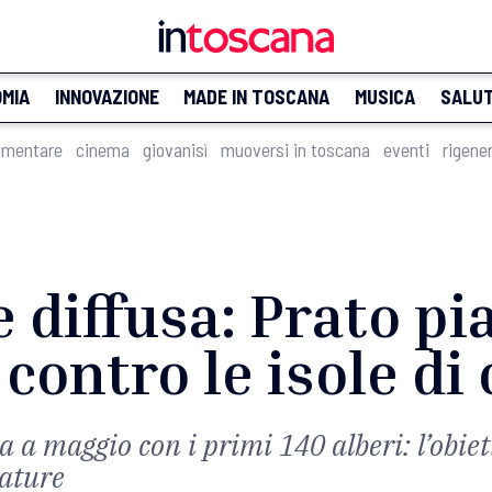
MIA
INNOVAZIONE
MADE IN TOSCANA
MUSICA
SALU
imentare
cinema
giovanisì
muoversi in toscana
eventi
rigene
 diffusa: Prato pi
contro le isole di
a a maggio con i primi 140 alberi: l’obiet
rature