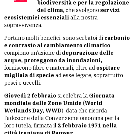
biodiversità e per la regolazione
del clima
, che svolgono
servizi
ecosistemici essenziali
alla nostra
sopravvivenza.
Portano molti benefici: sono serbatoi di
carbonio
e contrasto al cambiamento climatico
,
compiono un’azione di
depurazione delle
acque,
proteggono da inondazioni,
forniscono fibre e materiali, oltre ad
ospitare
migliaia di specie
ad esse legate, soprattutto
pesci e uccelli.
Giovedì 2 febbraio
si celebra la
Giornata
mondiale delle Zone Umide
(
World
Wetlands Day, WWD
), data che ricorda
l’adozione della Convenzione omonima per la
loro tutela, firmata il
2 febbraio 1971 nella
città iraniana di Ramsar.